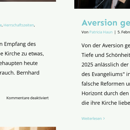
Aversion ge
e
,
Herrschaftszeiten
,
Von
Patricia Haun
|
5. Febr
en Empfang des
Von der Aversion ge
e Kirche zu etwas,
Tiefe und Schönhei
behaupten heute
2025 anlässlich der
brauch. Bernhard
des Evangeliums" in
falsche Reformen u
Horizont durch de
für
Kommentare deaktiviert
die ihre Kirche lieb
Huh!
Kinderschreck!?
Weiterlesen