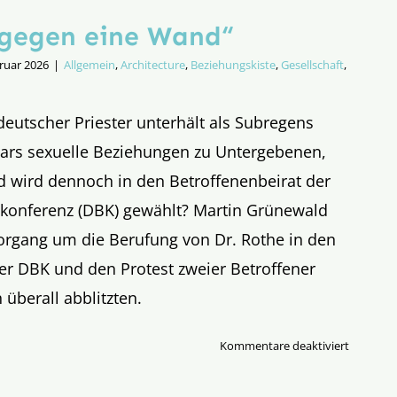
n gegen eine Wand“
ruar 2026
|
Allgemein
,
Architecture
,
Beziehungskiste
,
Gesellschaft
,
deutscher Priester unterhält als Subregens
nars sexuelle Beziehungen zu Untergebenen,
nd wird dennoch in den Betroffenenbeirat der
konferenz (DBK) gewählt? Martin Grünewald
Vorgang um die Berufung von Dr. Rothe in den
er DBK und den Protest zweier Betroffener
 überall abblitzten.
für
Kommentare deaktiviert
„Wir
liefen