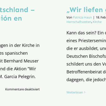
tschland –
„Wir liefe
gión en
Von
Patricia Haun
|
18. Feb
Herrschaftszeiten
,
Kirche
Kann das sein? Ein 
eines Priestersemi
gen in der Kirche in
die er ausbildet, u
des spanischen
Deutschen Bischofs
mit Bernhard Meuser
schildert uns den 
d die Aktion “Wir
Betroffenenbeirat d
M. Garcia Pelegrin.
dagegen, die jedoch
für
Kommentare deaktiviert
Weiterlesen
Die
Lage
der