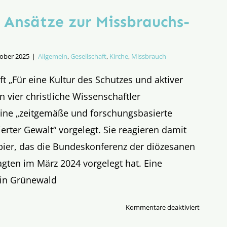
 Ansätze zur Missbrauchs­
tober 2025
|
Allgemein
,
Gesellschaft
,
Kirche
,
Missbrauch
ft „Für eine Kultur des Schutzes und aktiver
vier christliche Wissenschaftler
ine „zeitgemäße und forschungsbasierte
ierter Gewalt“ vorgelegt. Sie reagieren damit
pier, das die Bundeskonferenz der diözesanen
gten im März 2024 vorgelegt hat. Eine
tin Grünewald
für
Kommentare deaktiviert
Alternati