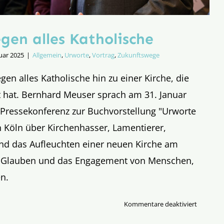
gen alles Katholische
uar 2025
|
Allgemein
,
Urworte
,
Vortrag
,
Zukunftswege
gen alles Katholische hin zu einer Kirche, die
t hat. Bernhard Meuser sprach am 31. Januar
 Pressekonferenz zur Buchvorstellung "Urworte
 Köln über Kirchenhasser, Lamentierer,
nd das Aufleuchten einer neuen Kirche am
n Glauben und das Engagement von Menschen,
en.
für
Kommentare deaktiviert
Aversion