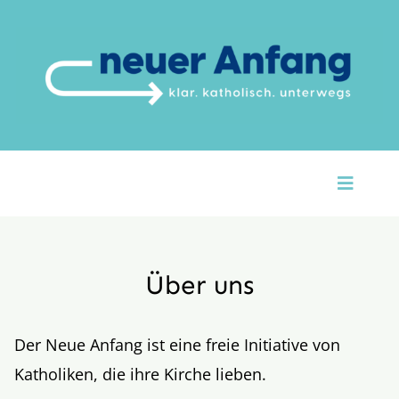
Zum
Inhalt
springen
Toggle
Naviga
Startseite
Über Uns
Über uns
Unsere Themen
Der Neue Anfang ist eine freie Initiative von
Katholiken, die ihre Kirche lieben.
Argumente