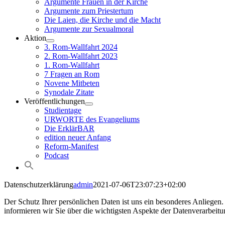
Argumente Frauen in der Kirche
Argumente zum Priestertum
Die Laien, die Kirche und die Macht
Argumente zur Sexualmoral
Aktion
3. Rom-Wallfahrt 2024
2. Rom-Wallfahrt 2023
1. Rom-Wallfahrt
7 Fragen an Rom
Novene Mitbeten
Synodale Zitate
Veröffentlichungen
Studientage
URWORTE des Evangeliums
Die ErklärBAR
edition neuer Anfang
Reform-Manifest
Podcast
Datenschutzerklärung
admin
2021-07-06T23:07:23+02:00
Der Schutz Ihrer persönlichen Daten ist uns ein besonderes Anliegen
informieren wir Sie über die wichtigsten Aspekte der Datenverarbei