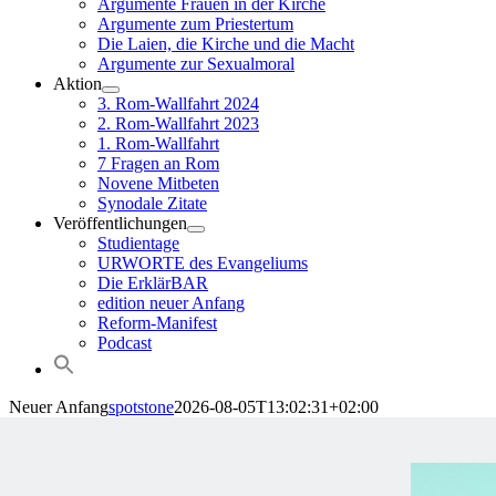
Argumente Frauen in der Kirche
Argumente zum Priestertum
Die Laien, die Kirche und die Macht
Argumente zur Sexualmoral
Aktion
3. Rom-Wallfahrt 2024
2. Rom-Wallfahrt 2023
1. Rom-Wallfahrt
7 Fragen an Rom
Novene Mitbeten
Synodale Zitate
Veröffentlichungen
Studientage
URWORTE des Evangeliums
Die ErklärBAR
edition neuer Anfang
Reform-Manifest
Podcast
Neuer Anfang
spotstone
2026-08-05T13:02:31+02:00