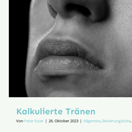
Kalkulierte Tränen
Von
Peter Esser
|
26. Oktober 2023
|
Allgemein
,
Beziehungskiste