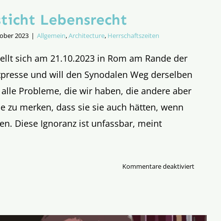
sticht Lebensrecht
tober 2023
|
Allgemein
,
Architecture
,
Herrschaftszeiten
tellt sich am 21.10.2023 in Rom am Rande der
tpresse und will den Synodalen Weg derselben
 alle Probleme, die wir haben, die andere aber
e zu merken, dass sie sie auch hätten, wenn
en. Diese Ignoranz ist unfassbar, meint
für
Kommentare deaktiviert
Lebenssti
sticht
Lebensre