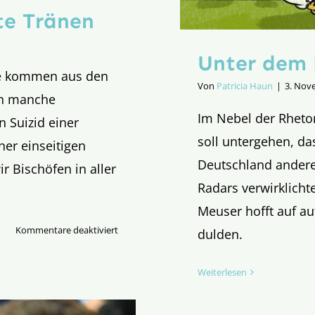
rte Tränen
Unter dem 
ie kommen aus den
Von
Patricia Haun
|
3. Nov
nn manche
Im Nebel der Rhetor
 Suizid einer
soll untergehen, d
ner einseitigen
Deutschland andere
 Bischöfen in aller
Radars verwirklich
Meuser hofft auf a
für
Kommentare deaktiviert
dulden.
Pressemitteilung:
Kalkulierte
Weiterlesen
Tränen