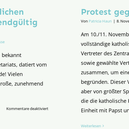
lichen
Protest ge
endgültig
Von
Patricia Haun
|
8. Nov
Am 10./11. Novembe
sse
vollständige katho
Vertreter des Zentr
e bekannt
sowie gewählte Ver
ariats, datiert vom
zusammen, um eine
e! Vielen
begründen. Dieser Vo
 große, zunehmend
aber von größter Spr
die die katholische
für
Kommentare deaktiviert
Einheit mit Papst u
Die
Möglichkeit
Weiterlesen
eines