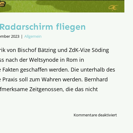
Radarschirm fliegen
ember 2023
|
Allgemein
ik von Bischof Bätzing und ZdK-Vize Söding
ass nach der Weltsynode in Rom in
 Fakten geschaffen werden. Die unterhalb des
te Praxis soll zum Wahren werden. Bernhard
ufmerksame Zeitgenossen, die das nicht
für
Kommentare deaktiviert
Unter
dem