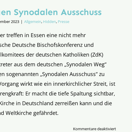
gen Synodalen Ausschuss
ember 2023
|
Allgemein
,
Hidden
,
Presse
r treffen in Essen eine nicht mehr
lische Deutsche Bischofskonferenz und
alkomitees der deutschen Katholiken (ZdK)
treter aus dem deutschen „Synodalen Weg“
n sogenannten „Synodalen Ausschuss“ zu
rgang wirkt wie ein innerkirchlicher Streit, ist
engkraft: Er macht die tiefe Spaltung sichtbar,
 Kirche in Deutschland zerreißen kann und die
nd Weltkirche gefährdet.
für
Kommentare deaktiviert