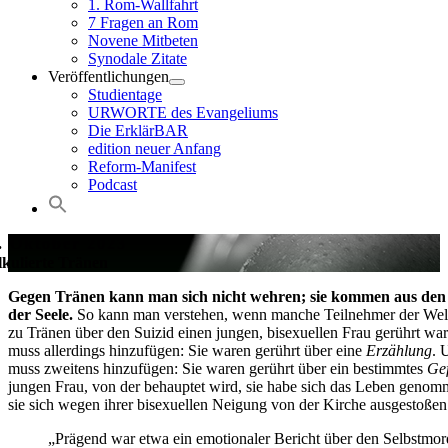
1. Rom-Wallfahrt
7 Fragen an Rom
Novene Mitbeten
Synodale Zitate
Veröffentlichungen
Studientage
URWORTE des Evangeliums
Die ErklärBAR
edition neuer Anfang
Reform-Manifest
Podcast
. Oktober 2023
kulierte Tränen
Gegen Tränen kann man sich nicht wehren; sie kommen aus den
der Seele.
So kann man verstehen, wenn manche Teilnehmer der Wel
zu Tränen über den Suizid einen jungen, bisexuellen Frau gerührt wa
muss allerdings hinzufügen: Sie waren gerührt über eine
Erzählung
. 
muss zweitens hinzufügen: Sie waren gerührt über ein bestimmtes
Ge
jungen Frau, von der behauptet wird, sie habe sich das Leben genom
sie sich wegen ihrer bisexuellen Neigung von der Kirche ausgestoßen 
„Prägend war etwa ein emotionaler Bericht über den Selbstmor