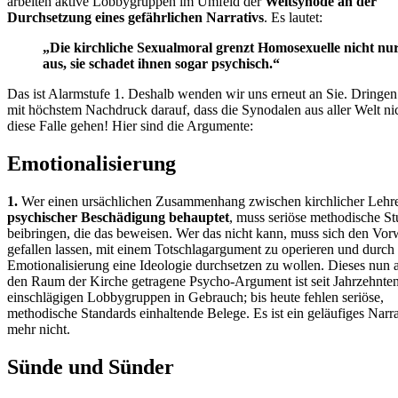
arbeiten aktive Lobbygruppen im Umfeld der
Weltsynode an der
Durchsetzung eines gefährlichen Narrativs
. Es lautet:
„Die kirchliche Sexualmoral grenzt Homosexuelle nicht nu
aus, sie schadet ihnen sogar psychisch.“
Das ist Alarmstufe 1. Deshalb wenden wir uns erneut an Sie. Dringen 
mit höchstem Nachdruck darauf, dass die Synodalen aus aller Welt nic
diese Falle gehen! Hier sind die Argumente:
Emotionalisierung
1.
Wer einen ursächlichen Zusammenhang zwischen kirchlicher Lehr
psychischer Beschädigung behauptet
, muss seriöse methodische St
beibringen, die das beweisen. Wer das nicht kann, muss sich den Vor
gefallen lassen, mit einem Totschlagargument zu operieren und durch 
Emotionalisierung eine Ideologie durchsetzen zu wollen. Dieses nun 
den Raum der Kirche getragene Psycho-Argument ist seit Jahrzehnten
einschlägigen Lobbygruppen in Gebrauch; bis heute fehlen seriöse,
methodische Standards einhaltende Belege. Es ist ein geläufiges Narra
mehr nicht.
Sünde und Sünder