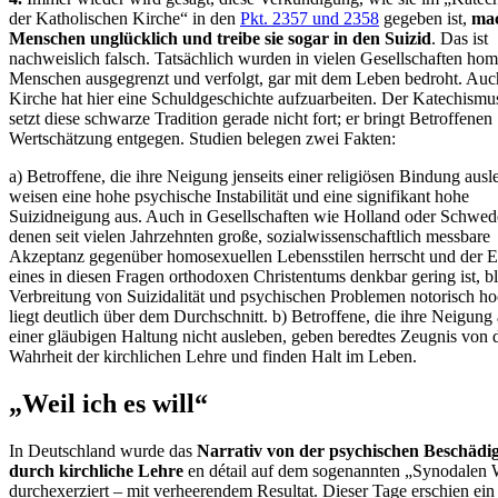
der Katholischen Kirche“ in den
Pkt. 2357 und 2358
gegeben ist,
ma
Menschen unglücklich und treibe sie sogar in den Suizid
. Das ist
nachweislich falsch. Tatsächlich wurden in vielen Gesellschaften ho
Menschen ausgegrenzt und verfolgt, gar mit dem Leben bedroht. Auc
Kirche hat hier eine Schuldgeschichte aufzuarbeiten. Der Katechismu
setzt diese schwarze Tradition gerade nicht fort; er bringt Betroffenen
Wertschätzung entgegen. Studien belegen zwei Fakten:
a) Betroffene, die ihre Neigung jenseits einer religiösen Bindung ausl
weisen eine hohe psychische Instabilität und eine signifikant hohe
Suizidneigung aus. Auch in Gesellschaften wie Holland oder Schwed
denen seit vielen Jahrzehnten große, sozialwissenschaftlich messbare
Akzeptanz gegenüber homosexuellen Lebensstilen herrscht und der E
eines in diesen Fragen orthodoxen Christentums denkbar gering ist, bl
Verbreitung von Suizidalität und psychischen Problemen notorisch h
liegt deutlich über dem Durchschnitt. b) Betroffene, die ihre Neigung
einer gläubigen Haltung nicht ausleben, geben beredtes Zeugnis von 
Wahrheit der kirchlichen Lehre und finden Halt im Leben.
„Weil ich es will“
In Deutschland wurde das
Narrativ von der psychischen Beschädi
durch kirchliche Lehre
en détail auf dem sogenannten „Synodalen
durchexerziert – mit verheerendem Resultat. Dieser Tage erschien ein