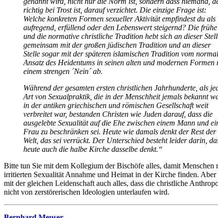
genannt wird, nicht nur die Norm ist, sondern dass niemand, d
richtig bei Trost ist, darauf verzichtet. Die einzige Frage ist:
Welche konkreten Formen sexueller Aktivität empfindest du als
aufregend, erfüllend oder den Lebenswert steigernd? Die frühe
und die normative christliche Tradition hebt sich an dieser Stell
gemeinsam mit der großen jüdischen Tradition und an dieser
Stelle sogar mit der späteren islamischen Tradition vom norma
Ansatz des Heidentums in seinen alten und modernen Formen 
einem strengen ´Nein´ ab.
Während der gesamten ersten christlichen Jahrhunderte, als je
Art von Sexualpraktik, die in der Menschheit jemals bekannt wa
in der antiken griechischen und römischen Gesellschaft weit
verbreitet war, bestanden Christen wie Juden darauf, dass die
ausgelebte Sexualität auf die Ehe zwischen einem Mann und ei
Frau zu beschränken sei. Heute wie damals denkt der Rest der
Welt, das sei verrückt. Der Unterschied besteht leider darin, da
heute auch die halbe Kirche dasselbe denkt.“
Bitte tun Sie mit dem Kollegium der Bischöfe alles, damit Menschen m
irritierten Sexualität Annahme und Heimat in der Kirche finden. Aber 
mit der gleichen Leidenschaft auch alles, dass die christliche Anthrop
nicht von zerstörerischen Ideologien unterlaufen wird.
Bernhard Meuser