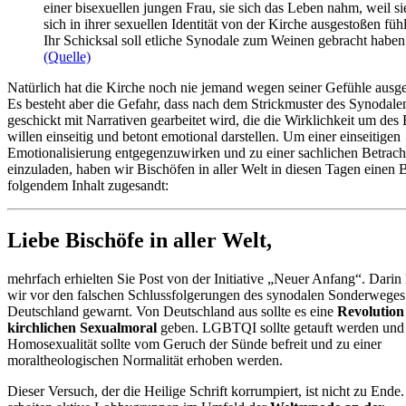
einer bisexuellen jungen Frau, sie sich das Leben nahm, weil si
sich in ihrer sexuellen Identität von der Kirche ausgestoßen fühl
Ihr Schicksal soll etliche Synodale zum Weinen gebracht haben
(Quelle)
Natürlich hat die Kirche noch nie jemand wegen seiner Gefühle ausg
Es besteht aber die Gefahr, dass nach dem Strickmuster des Synodal
geschickt mit Narrativen gearbeitet wird, die die Wirklichkeit um des 
willen einseitig und betont emotional darstellen. Um einer einseitigen
Emotionalisierung entgegenzuwirken und zu einer sachlichen Betrac
einzuladen, haben wir Bischöfen in aller Welt in diesen Tagen einen B
folgendem Inhalt zugesandt:
Liebe Bischöfe in aller Welt,
mehrfach erhielten Sie Post von der Initiative „Neuer Anfang“. Darin
wir vor den falschen Schlussfolgerungen des synodalen Sonderweges
Deutschland gewarnt. Von Deutschland aus sollte es eine
Revolution
kirchlichen Sexualmoral
geben. LGBTQI sollte getauft werden und
Homosexualität sollte vom Geruch der Sünde befreit und zu einer
moraltheologischen Normalität erhoben werden.
Dieser Versuch, der die Heilige Schrift korrumpiert, ist nicht zu Ende