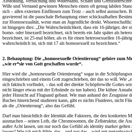
Abstoßung, Versuchung und Widerstand, Scham und Grenzüberschre
Wille und Verstand gewinnen Menschen einen oft genug labilen Stand
sich – allen externen Einflüssen zum Trotz – auch selbst aussuchen. 
gravierend ist die pauschale Behauptung einer schicksalhaften Bestim
zur Homosexualität, wenn man an Jugendliche denkt. Wissenschaftlic
ist hingegen dies: „Die Wahrscheinlichkeit, dass ein 16-jähriger, der si
homo- oder bisexuell bezeichnet, sich bereits ein Jahr später als heter
bezeichnet, ist 25-mal höher, als es für einen heterosexuellen 16-jähri
wahrscheinlich ist, sich mit 17 als homosexuell zu bezeichnen.“
2. Behauptung: Die „homosexuelle Orientierung“ gehöre zum M
„wie er*sie von Gott geschaffen wurde“.
Hier wird die „homosexuelle Orientierung“ sogar in die Schöpfungs
eingeschrieben und einem Gott zugeschrieben, der das so will. Wie „e
sich faktisch vorfindet, – das soll der direkte Schöpferwille Gottes sei
nicht länger etwas mit der Erbsünde zu tun haben). Die kühne Annahm
jeder Hinsicht auf Flugsand gebaut. Wie man anhand der Zeugnisse d
Buches hinreichend studieren kann, gibt es nichts Fluideres, nicht Flü
als die „Orientierung“, also das Gefühl.
Darf man hinsichtlich der Identität alle Faktoren, die den konkreten 
ausmachen – seinen Leib, die Chromosomen, die Zellstruktur, die An
außer Acht lassen, um nur noch das Gefühl als identity marker gelten
lassen? Wie ich mich fühle, das – und nur das – wird mit metaphysis