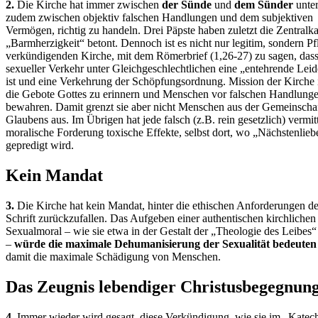
2.
Die Kirche hat immer zwischen
der Sünde
und
dem Sünder
unter
zudem zwischen objektiv falschen Handlungen und dem subjektiven
Vermögen, richtig zu handeln. Drei Päpste haben zuletzt die Zentralka
„Barmherzigkeit“ betont. Dennoch ist es nicht nur legitim, sondern Pfl
verkündigenden Kirche, mit dem Römerbrief (1,26-27) zu sagen, das
sexueller Verkehr unter Gleichgeschlechtlichen eine „entehrende Leid
ist und eine Verkehrung der Schöpfungsordnung. Mission der Kirche i
die Gebote Gottes zu erinnern und Menschen vor falschen Handlung
bewahren. Damit grenzt sie aber nicht Menschen aus der Gemeinschaf
Glaubens aus. Im Übrigen hat jede falsch (z.B. rein gesetzlich) vermitt
moralische Forderung toxische Effekte, selbst dort, wo „Nächstenlieb
gepredigt wird.
Kein Mandat
3.
Die Kirche hat kein Mandat, hinter die ethischen Anforderungen de
Schrift zurückzufallen. Das Aufgeben einer authentischen kirchlichen
Sexualmoral – wie sie etwa in der Gestalt der „Theologie des Leibes“ 
–
würde die maximale Dehumanisierung der Sexualität bedeuten
damit die maximale Schädigung von Menschen.
Das Zeugnis lebendiger Christusbegegnun
4.
Immer wieder wird gesagt, diese Verkündigung, wie sie im „Katec