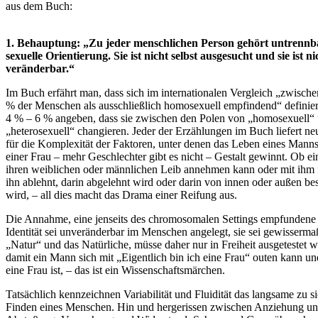
aus dem Buch:
1. Behauptung: „Zu jeder menschlichen Person gehört untrennb
sexuelle Orientierung. Sie ist nicht selbst ausgesucht und sie ist ni
veränderbar.“
Im Buch erfährt man, dass sich im internationalen Vergleich „zwische
% der Menschen als ausschließlich homosexuell empfindend“ definier
4 % – 6 % angeben, dass sie zwischen den Polen von „homosexuell“
„heterosexuell“ changieren. Jeder der Erzählungen im Buch liefert n
für die Komplexität der Faktoren, unter denen das Leben eines Mann
einer Frau – mehr Geschlechter gibt es nicht – Gestalt gewinnt. Ob e
ihren weiblichen oder männlichen Leib annehmen kann oder mit ihm 
ihn ablehnt, darin abgelehnt wird oder darin von innen oder außen bes
wird, – all dies macht das Drama einer Reifung aus.
Die Annahme, eine jenseits des chromosomalen Settings empfundene 
Identität sei unveränderbar im Menschen angelegt, sie sei gewisserma
„Natur“ und das Natürliche, müsse daher nur in Freiheit ausgetestet 
damit ein Mann sich mit „Eigentlich bin ich eine Frau“ outen kann un
eine Frau ist, – das ist ein Wissenschaftsmärchen.
Tatsächlich kennzeichnen Variabilität und Fluidität das langsame zu s
Finden eines Menschen. Hin und hergerissen zwischen Anziehung u