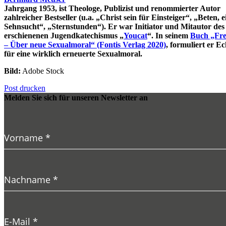
Jahrgang 1953, ist Theologe, Publizist und renommierter Autor
zahlreicher Bestseller (u.a. „Christ sein für Einsteiger“, „Beten, e
Sehnsucht“, „Sternstunden“). Er war Initiator und Mitautor des
erschienenen Jugendkatechismus „
Youcat
“. In seinem
Buch „Fre
– Über neue Sexualmoral“ (Fontis Verlag 2020)
, formuliert er Ec
für eine wirklich erneuerte Sexualmoral.
Bild:
Adobe Stock
Post drucken
Melden Sie sich für unseren Newsletter an
Vorname
*
Nachname
*
E-Mail
*