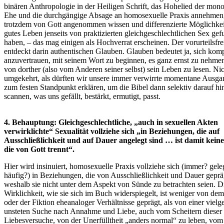
binären Anthropologie in der Heiligen Schrift, das Hohelied der mo
Ehe und die durchgängige Absage an homosexuelle Praxis annehmen,
trotzdem von Gott angenommen wissen und differenzierte Möglichkei
gutes Leben jenseits von praktizierten gleichgeschlechtlichen Sex ge
haben, – das mag einigen als Hochverrat erscheinen. Der vorurteilsfre
entdeckt darin authentischen Glauben. Glauben bedeutet ja, sich komp
anzuvertrauen, mit seinem Wort zu beginnen, es ganz ernst zu nehme
von dorther (also vom Anderen seiner selbst) sein Leben zu lesen. Ni
umgekehrt, als dürften wir unsere immer verwirrte momentane Ausga
zum festen Standpunkt erklären, um die Bibel dann selektiv darauf hi
scannen, was uns gefällt, bestärkt, ermutigt, passt.
4. Behauptung: Gleichgeschlechtliche, „auch in sexuellen Akten
verwirklichte“ Sexualität vollziehe sich „in Beziehungen, die auf
Ausschließlichkeit und auf Dauer angelegt sind … ist damit kein
die von Gott trennt“.
Hier wird insinuiert, homosexuelle Praxis vollziehe sich (immer? gele
häufig?) in Beziehungen, die von Ausschließlichkeit und Dauer gepräg
weshalb sie nicht unter dem Aspekt von Sünde zu betrachten seien. D
Wirklichkeit, wie sie sich im Buch widerspiegelt, ist weniger von dem
oder der Fiktion eheanaloger Verhältnisse geprägt, als von einer vielge
unsteten Suche nach Annahme und Liebe, auch vom Scheitern dieser
Liebesversuche, von der Unerfülltheit „anders normal“ zu leben, vo