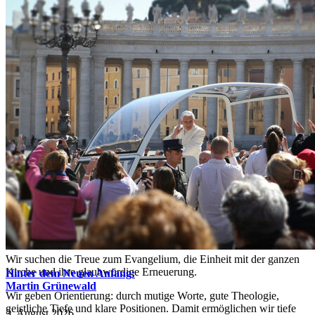
Impressum
•
Datenschutz •
Spenden
•
Presse
Der Neue Anfang ist eine freie Initiative von Katholiken, die ihre
Kirche lieben.
Wir suchen die Treue zum Evangelium, die Einheit mit der ganzen
Kirche und ihre glaubwürdige Erneuerung.
Hinter dem Neuen Anfang:
Martin Grünewald
Wir geben Orientierung: durch mutige Worte, gute Theologie,
geistliche Tiefe und klare Positionen. Damit ermöglichen wir tiefe
3. August 2026