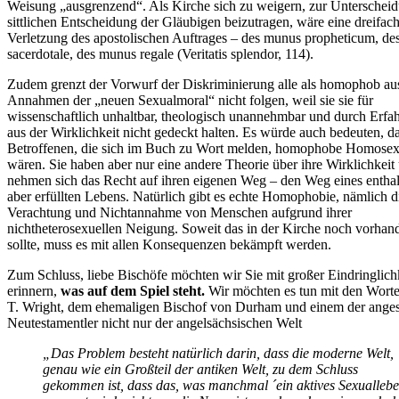
Weisung „ausgrenzend“. Als Kirche sich zu weigern, zur Unterschei
sittlichen Entscheidung der Gläubigen beizutragen, wäre eine dreifac
Verletzung des apostolischen Auftrages – des munus propheticum, d
sacerdotale, des munus regale (Veritatis splendor, 114).
Zudem grenzt der Vorwurf der Diskriminierung alle als homophob aus
Annahmen der „neuen Sexualmoral“ nicht folgen, weil sie sie für
wissenschaftlich unhaltbar, theologisch unannehmbar und durch Erfa
aus der Wirklichkeit nicht gedeckt halten. Es würde auch bedeuten, da
Betroffenen, die sich im Buch zu Wort melden, homophobe Homosex
wären. Sie haben aber nur eine andere Theorie über ihre Wirklichkeit
nehmen sich das Recht auf ihren eigenen Weg – den Weg eines entha
aber erfüllten Lebens. Natürlich gibt es echte Homophobie, nämlich d
Verachtung und Nichtannahme von Menschen aufgrund ihrer
nichtheterosexuellen Neigung. Soweit das in der Kirche noch vorhan
sollte, muss es mit allen Konsequenzen bekämpft werden.
Zum Schluss, liebe Bischöfe möchten wir Sie mit großer Eindringlich
erinnern,
was auf dem Spiel steht.
Wir möchten es tun mit den Wort
T. Wright, dem ehemaligen Bischof von Durham und einem der ange
Neutestamentler nicht nur der angelsächsischen Welt
„Das Problem besteht natürlich darin, dass die moderne Welt,
genau wie ein Großteil der antiken Welt, zu dem Schluss
gekommen ist, dass das, was manchmal ´ein aktives Sexuallebe