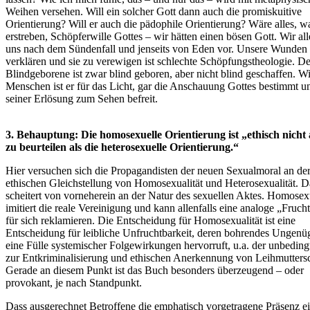
Weihen versehen. Will ein solcher Gott dann auch die promiskuitive
Orientierung? Will er auch die pädophile Orientierung? Wäre alles, w
erstreben, Schöpferwille Gottes – wir hätten einen bösen Gott. Wir all
uns nach dem Sündenfall und jenseits von Eden vor. Unsere Wunden
verklären und sie zu verewigen ist schlechte Schöpfungstheologie. De
Blindgeborene ist zwar blind geboren, aber nicht blind geschaffen. Wi
Menschen ist er für das Licht, gar die Anschauung Gottes bestimmt u
seiner Erlösung zum Sehen befreit.
3. Behauptung: Die homosexuelle Orientierung ist „ethisch nicht
zu beurteilen als die heterosexuelle Orientierung.“
Hier versuchen sich die Propagandisten der neuen Sexualmoral an de
ethischen Gleichstellung von Homosexualität und Heterosexualität. D
scheitert von vorneherein an der Natur des sexuellen Aktes. Homosexu
imitiert die reale Vereinigung und kann allenfalls eine analoge „Fruch
für sich reklamieren. Die Entscheidung für Homosexualität ist eine
Entscheidung für leibliche Unfruchtbarkeit, deren bohrendes Ungenü
eine Fülle systemischer Folgewirkungen hervorruft, u.a. der unbeding
zur Entkriminalisierung und ethischen Anerkennung von Leihmuttersc
Gerade an diesem Punkt ist das Buch besonders überzeugend – oder
provokant, je nach Standpunkt.
Dass ausgerechnet Betroffene die emphatisch vorgetragene Präsenz e