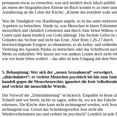
permanent etwas zu versuchen, was sich letztlich doch falsch anfühlt.
als einem der biographischen Abrisse im Buch kommt es zu einer tas
Annäherung an die Lehre der Kirche: „Könnte das trotzdem wahr sei
Was die Sündigkeit von Handlungen angeht, so ist das unter mehrere
Aspekten zu betrachten. Sünde ist, was Menschen in klarer Erkenntni
menschlich und christlich Gebotenen und durch Akte freien Willens 
Guten (und damit letztlich von Gott) abbringt. Das Sechste Gebot ist 
Gründen das Sechste und nicht das Erste. Aber Röm 1,26-27 durch
beschwichtigende Exegese zu eliminieren, es als kultur- und zeitbedin
Verirrung des Apostels Paulus zu betrachten oder das Schriftwort na
Motto zu entkräften: Wir lassen uns von antiken Leuten doch nicht erk
wie wir heute leben wollen! – das alles ist kein Umgang mit dem Wor
5. Behauptung: Wer sich der „neuen Sexualmoral“ verweigert,
„diskriminiert“; er verletzt Menschen psychisch bis hin zum Suizi
handelt gegen die Menschenrechte, ignoriert die freie Selbstbes
und verletzt die menschliche Würde.
Der Vorwurf der „Diskriminierung“ ist tückisch. Empathie ist heute al
Schnell sind wir bereit, nichts zu sagen, selbst da, wo wir das Falsche
erkennen. Die Kirche aber kann nicht nichtssagend werden, weil Jesu
nichtsagend war. Grenzt das Scheidungsverbot Jesu nicht alle
Wiederverheirateten aus und verletzt sie psychisch? Letztlich ist jede