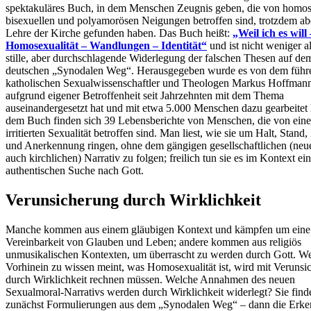
spektakuläres Buch, in dem Menschen Zeugnis geben, die von homos
bisexuellen und polyamorösen Neigungen betroffen sind, trotzdem ab
Lehre der Kirche gefunden haben. Das Buch heißt:
„Weil ich es will 
Homosexualität – Wandlungen – Identität“
und ist nicht weniger al
stille, aber durchschlagende Widerlegung der falschen Thesen auf de
deutschen „Synodalen Weg“. Herausgegeben wurde es von dem führ
katholischen Sexualwissenschaftler und Theologen Markus Hoffmann,
aufgrund eigener Betroffenheit seit Jahrzehnten mit dem Thema
auseinandergesetzt hat und mit etwa 5.000 Menschen dazu gearbeitet 
dem Buch finden sich 39 Lebensberichte von Menschen, die von eine
irritierten Sexualität betroffen sind. Man liest, wie sie um Halt, Stand,
und Anerkennung ringen, ohne dem gängigen gesellschaftlichen (neu
auch kirchlichen) Narrativ zu folgen; freilich tun sie es im Kontext ein
authentischen Suche nach Gott.
Verunsicherung durch Wirklichkeit
Manche kommen aus einem gläubigen Kontext und kämpfen um eine
Vereinbarkeit von Glauben und Leben; andere kommen aus religiös
unmusikalischen Kontexten, um überrascht zu werden durch Gott. W
Vorhinein zu wissen meint, was Homosexualität ist, wird mit Verunsi
durch Wirklichkeit rechnen müssen. Welche Annahmen des neuen
Sexualmoral-Narrativs werden durch Wirklichkeit widerlegt? Sie find
zunächst Formulierungen aus dem „Synodalen Weg“ – dann die Erke