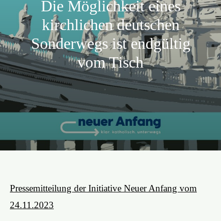
Die Möglichkeit eines
Aktion
kirchlichen deutschen
Sonderwegs ist endgültig
Veröffentlichungen
vom Tisch
Pressemitteilung der Initiative Neuer Anfang vom
24.11.2023