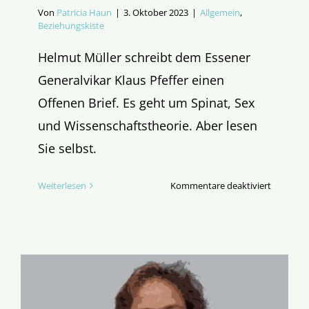
Von
Patricia Haun
|
3. Oktober 2023
|
Allgemein
,
Beziehungskiste
Helmut Müller schreibt dem Essener
Generalvikar Klaus Pfeffer einen
Offenen Brief. Es geht um Spinat, Sex
und Wissenschaftstheorie. Aber lesen
Sie selbst.
für
Weiterlesen
Kommentare deaktiviert
Offener
Brief
an
den
Essener
Generalv
Klaus