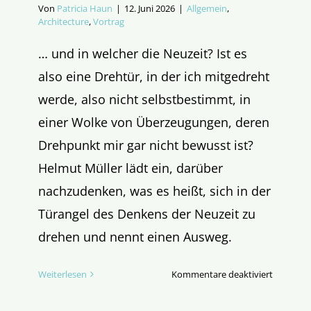
Von
Patricia Haun
|
12. Juni 2026
|
Allgemein
,
Architecture
,
Vortrag
… und in welcher die Neuzeit? Ist es
also eine Drehtür, in der ich mitgedreht
werde, also nicht selbstbestimmt, in
einer Wolke von Überzeugungen, deren
Drehpunkt mir gar nicht bewusst ist?
Helmut Müller lädt ein, darüber
nachzudenken, was es heißt, sich in der
Türangel des Denkens der Neuzeit zu
drehen und nennt einen Ausweg.
für
Weiterlesen
Kommentare deaktiviert
In
welcher