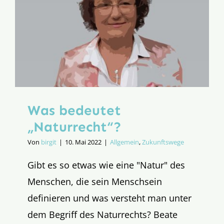
Pfeffer
Was bedeutet
„Naturrecht“?
Von
birgit
|
10. Mai 2022
|
Allgemein
,
Zukunftswege
Gibt es so etwas wie eine "Natur" des
Menschen, die sein Menschsein
definieren und was versteht man unter
dem Begriff des Naturrechts? Beate