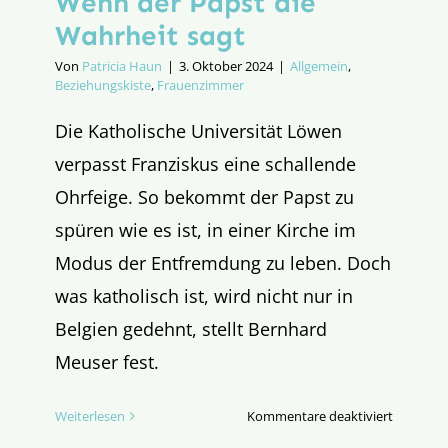
Wenn der Papst die
Wahrheit sagt
Von
Patricia Haun
|
3. Oktober 2024
|
Allgemein
,
Beziehungskiste
,
Frauenzimmer
Die Katholische Universität Löwen
verpasst Franziskus eine schallende
Ohrfeige. So bekommt der Papst zu
spüren wie es ist, in einer Kirche im
Modus der Entfremdung zu leben. Doch
was katholisch ist, wird nicht nur in
Belgien gedehnt, stellt Bernhard
Meuser fest.
für
Weiterlesen
Kommentare deaktiviert
Wenn