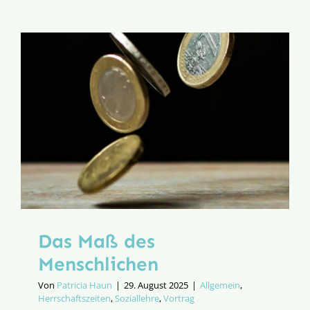
Türangel
dreht
sich
mein
Ich?
Das Maß des
Menschlichen
Von
Patricia Haun
|
29. August 2025
|
Allgemein
,
Herrschaftszeiten
,
Soziallehre
,
Vortrag