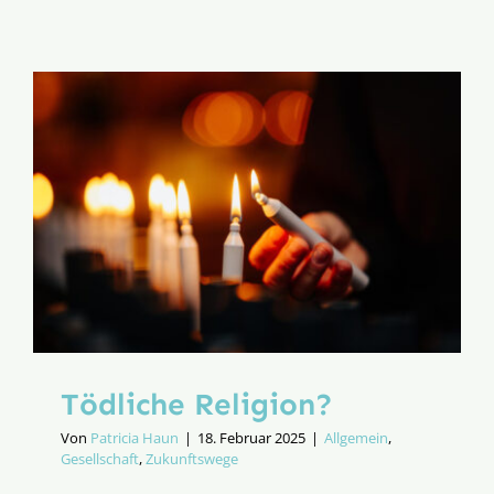
Maß
des
Menschli
Tödliche Religion?
Von
Patricia Haun
|
18. Februar 2025
|
Allgemein
,
Gesellschaft
,
Zukunftswege