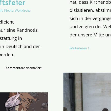
tsfeier
hat, dass Kirchenob
diskutieren, absti
ft
,
Kirche
,
Weltkirche
sich in der vergan
lleicht
und zeigten der Wel
ur eine Randnotiz.
der unsere Mitte un
stattung in
 in Deutschland der
Weiterlesen
werden.
für
Kommentare deaktiviert
Jubiläum
der
Jugend
in
Rom:
Glaubens-
und