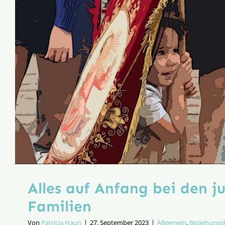
Alles auf Anfang bei den j
Familien
Von
Patricia Haun
|
27. September 2023
|
Allgemein
,
Beziehungsk