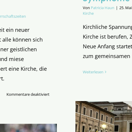
Von
Patricia Haun
|
25. Mai
Kirche
rrschaftszeiten
Kirchliche Spannung
it ein neuer
Kirche ist berufen, 
t alle können sich
Neue Anfang starte
ner geistlichen
zum gemeinsamen 
und miese
rt eine Kirche, die
Weiterlesen
t.
für
Kommentare deaktiviert
Die
blockierte
Freude