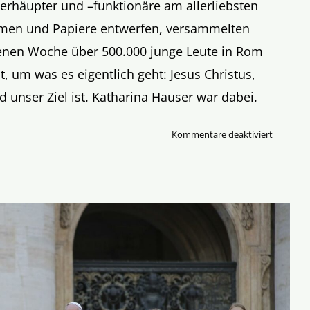
erhäupter und –funktionäre am allerliebsten
mmen und Papiere entwerfen, versammelten
genen Woche über 500.000 junge Leute in Rom
t, um was es eigentlich geht: Jesus Christus,
d unser Ziel ist. Katharina Hauser war dabei.
für
Kommentare deaktiviert
Gen
Z
auf
den
Knien