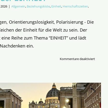
 2026
|
Allgemein
,
Beziehungskiste
,
Einheit
,
Herrschaftszeiten
,
en, Orientierungslosigkeit, Polarisierung - Die
Zeichen der Einheit für die Welt zu sein. Der
t eine Reihe zum Thema “EINHEIT” und lädt
Nachdenken ein.
für
Kommentare deaktiviert
Symphon
der
EINHEIT