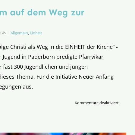
m auf dem Weg zur
2026
|
Allgemein
,
Einheit
ge Christi als Weg in die EINHEIT der Kirche” -
r Jugend in Paderborn predigte Pfarrvikar
r fast 300 Jugendlichen und jungen
eses Thema. Für die Initiative Neuer Anfang
legungen aus.
für
Kommentare deaktiviert
(Gem)ei
auf
dem
Weg