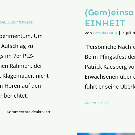
(Gem)einsa
EINHEIT
bet
,
Zukunftswege
Von
Patricia Haun
|
7. Juli 
experimentum. Um
 Aufschlag zu
“Persönliche Nachfol
s im 7er PLZ-
Beim Pfingstfest de
önen Rahmen, der
Patrick Kaesberg vo
t Klagemauer, nicht
Erwachsenen über di
m Hören auf den
führt er seine Über
 berichtet.
Weiterlesen
für
Kommentare deaktiviert
Auftakt
Regionaltreffen