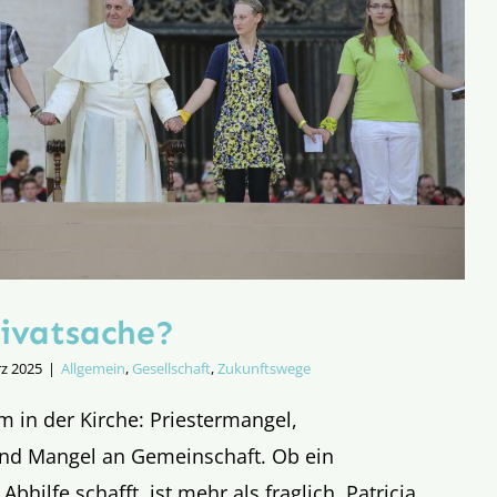
rivatsache?
rz 2025
|
Allgemein
,
Gesellschaft
,
Zukunftswege
m in der Kirche: Priestermangel,
nd Mangel an Gemeinschaft. Ob ein
Abhilfe schafft, ist mehr als fraglich. Patricia