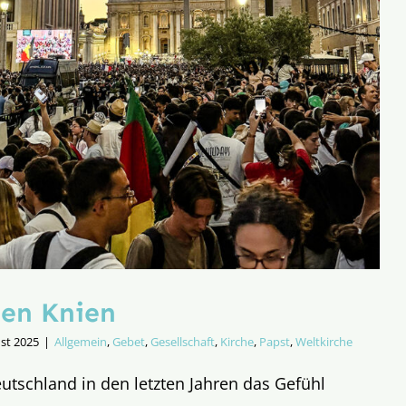
den Knien
st 2025
|
Allgemein
,
Gebet
,
Gesellschaft
,
Kirche
,
Papst
,
Weltkirche
tschland in den letzten Jahren das Gefühl