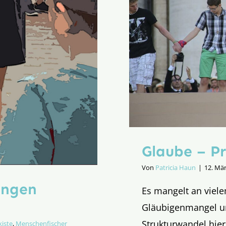
Gemeinschaftsfeier
Glaube – P
Von
Patricia Haun
|
12. Mä
ungen
Es mangelt an viele
Gläubigenmangel u
Strukturwandel hier 
iste
,
Menschenfischer