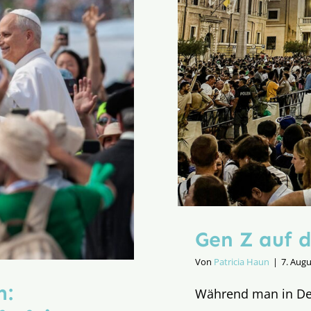
Gen Z auf 
Von
Patricia Haun
|
7. Augu
m:
Während man in Deu