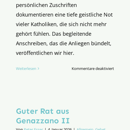
persönlichen Zuschriften
dokumentieren eine tiefe geistliche Not
vieler Katholiken, die sich nicht mehr
gehört fühlen. Das begleitende
Anschreiben, das die Anliegen bündelt,
veröffentlichen wir hier.
für
Weiterlesen
Kommentare deaktiviert
Brief
an
Papst
Leo
Guter Rat aus
Genazzano II
Von
Peter Esser
|
4. Januar 2026
|
Allgemein
,
Gebet
,