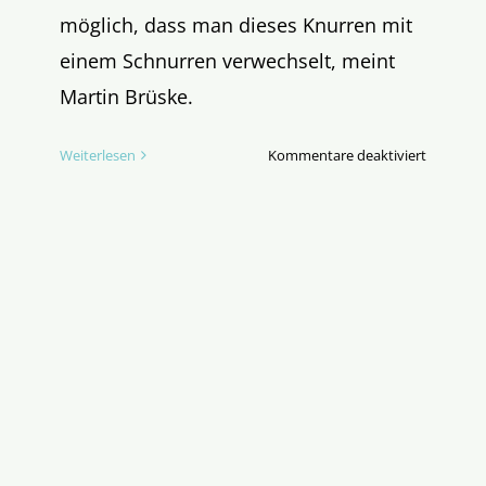
möglich, dass man dieses Knurren mit
einem Schnurren verwechselt, meint
Martin Brüske.
für
Weiterlesen
Kommentare deaktiviert
Der
Löwe
hat
geknurrt.
Papst
Leo
und
die
deutsche
Segensfe