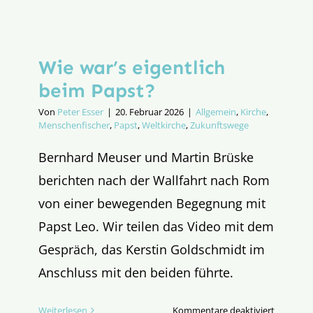
Wie war’s eigentlich
beim Papst?
Von
Peter Esser
|
20. Februar 2026
|
Allgemein
,
Kirche
,
Menschenfischer
,
Papst
,
Weltkirche
,
Zukunftswege
Bernhard Meuser und Martin Brüske
berichten nach der Wallfahrt nach Rom
von einer bewegenden Begegnung mit
Papst Leo. Wir teilen das Video mit dem
Gespräch, das Kerstin Goldschmidt im
Anschluss mit den beiden führte.
für
Weiterlesen
Kommentare deaktiviert