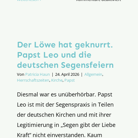
Die
deutsche
Bischöfe
zwischen
Konsens
Der Löwe hat geknurrt.
und
Dissens
Papst Leo und die
deutschen Segensfeiern
Von
Patricia Haun
|
24. April 2026
|
Allgemein
,
Herrschaftszeiten
,
Kirche
,
Papst
Diesmal war es unüberhörbar. Papst
Leo ist mit der Segenspraxis in Teilen
der deutschen Kirchen und mit ihrer
Legitimierung in „Segen gibt der Liebe
Kraft“ nicht einverstanden. Kaum