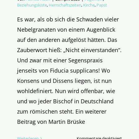
Beziehungskiste
,
Herrschaftszeiten
,
Kirche
,
Papst
Es war, als ob sich die Schwaden vieler
Nebelgranaten von einem Augenblick
auf den anderen aufgelöst hätten. Das
Zauberwort hieß: „Nicht einverstanden“.
Und zwar mit einer Segenspraxis
jenseits von Fiducia supplicans! Wo
Konsens und Dissens liegen, ist nun
wohldefiniert. Nun wird offenbar, wie
und wo jeder Bischof in Deutschland
zum römischen steht. Ein weiterer
Beitrag von Martin Brüske
für
Weiterlesen
Kommentare deaktiviert