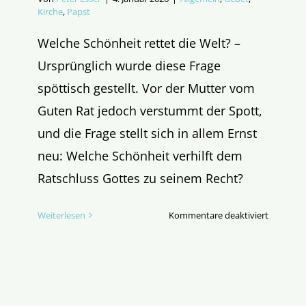
Kirche
,
Papst
Welche Schönheit rettet die Welt? –
Ursprünglich wurde diese Frage
spöttisch gestellt. Vor der Mutter vom
Guten Rat jedoch verstummt der Spott,
und die Frage stellt sich in allem Ernst
neu: Welche Schönheit verhilft dem
Ratschluss Gottes zu seinem Recht?
für
Weiterlesen
Kommentare deaktiviert
Guter
Rat
aus
Genazza
II