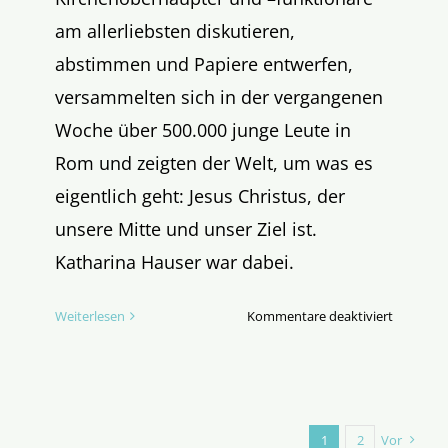
am allerliebsten diskutieren,
abstimmen und Papiere entwerfen,
versammelten sich in der vergangenen
Woche über 500.000 junge Leute in
Rom und zeigten der Welt, um was es
eigentlich geht: Jesus Christus, der
unsere Mitte und unser Ziel ist.
Katharina Hauser war dabei.
für
Weiterlesen
Kommentare deaktiviert
Gen
Z
auf
den
Knien
1
2
Vor