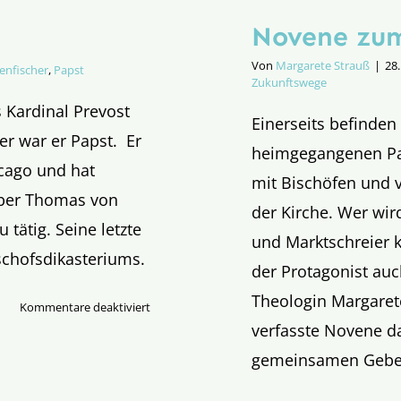
Novene zu
Von
Margarete Strauß
|
28.
nfischer
,
Papst
Zukunftswege
s Kardinal Prevost
Einerseits befinden
er war er Papst. Er
heimgegangenen Paps
cago und hat
mit Bischöfen und 
über Thomas von
der Kirche. Wer wir
 tätig. Seine letzte
und Marktschreier k
schofsdikasteriums.
der Protagonist auch
Theologin Margarete
für
Kommentare deaktiviert
verfasste Novene da
Habemus
papam
gemeinsamen Gebet