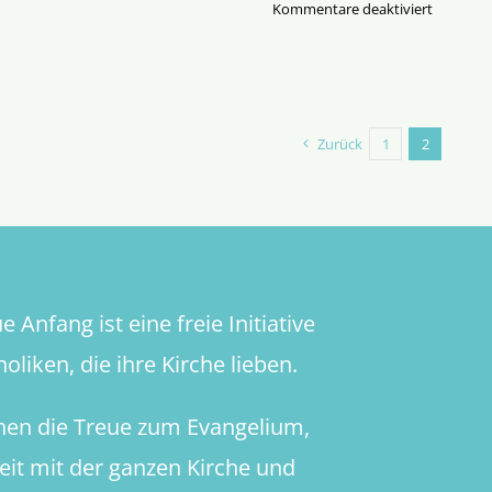
für
Kommentare deaktiviert
Novene
zum
Konklave
Zurück
1
2
 Anfang ist eine freie Initiative
oliken, die ihre Kirche lieben.
hen die Treue zum Evangelium,
heit mit der ganzen Kirche und