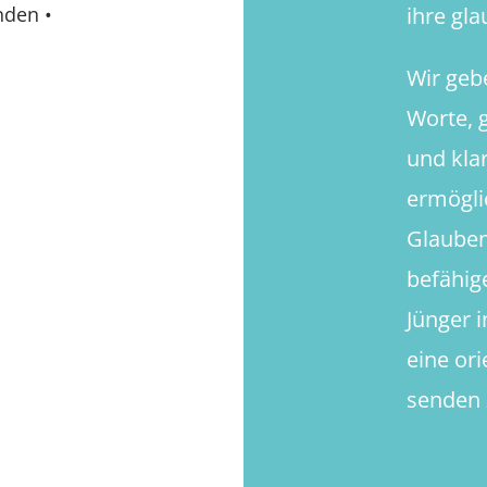
ihre gl
nden
•
Wir geb
Worte, g
und kla
ermögli
Glauben
befähig
Jünger 
eine or
senden 