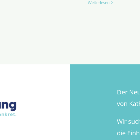
Weiterlesen
Der Neue
von Kath
Wir suc
die Ein