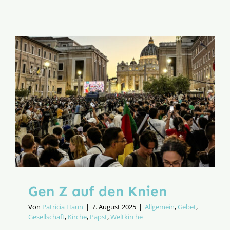
Wind
in
der
Kirche
Gen Z auf den Knien
Von
Patricia Haun
|
7. August 2025
|
Allgemein
,
Gebet
,
Gesellschaft
,
Kirche
,
Papst
,
Weltkirche