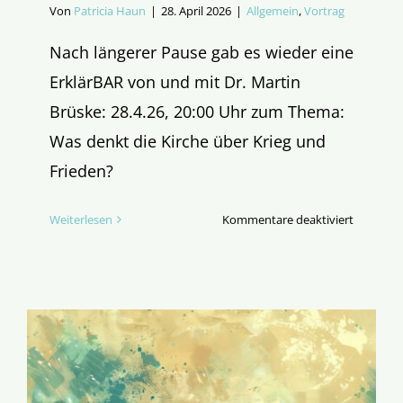
Von
Patricia Haun
|
28. April 2026
|
Allgemein
,
Vortrag
Nach längerer Pause gab es wieder eine
ErklärBAR von und mit Dr. Martin
Brüske: 28.4.26, 20:00 Uhr zum Thema:
Was denkt die Kirche über Krieg und
Frieden?
für
Weiterlesen
Kommentare deaktiviert
Krieg:
Niederla
der
Menschhe