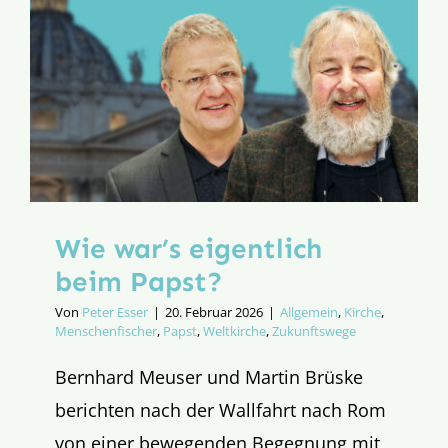
Wie war’s eigentlich
beim Papst?
Von
Peter Esser
|
20. Februar 2026
|
Allgemein
,
Kirche
,
Menschenfischer
,
Papst
,
Weltkirche
,
Zukunftswege
Bernhard Meuser und Martin Brüske
berichten nach der Wallfahrt nach Rom
von einer bewegenden Begegnung mit