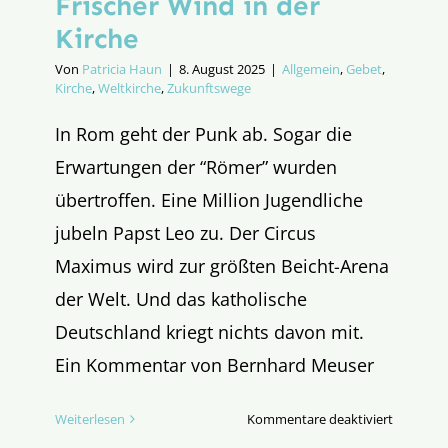
Frischer Wind in der
Kirche
Von
Patricia Haun
|
8. August 2025
|
Allgemein
,
Gebet
,
Kirche
,
Weltkirche
,
Zukunftswege
In Rom geht der Punk ab. Sogar die
Erwartungen der “Römer” wurden
übertroffen. Eine Million Jugendliche
jubeln Papst Leo zu. Der Circus
Maximus wird zur größten Beicht-Arena
der Welt. Und das katholische
Deutschland kriegt nichts davon mit.
Ein Kommentar von Bernhard Meuser
für
Weiterlesen
Kommentare deaktiviert
Frischer