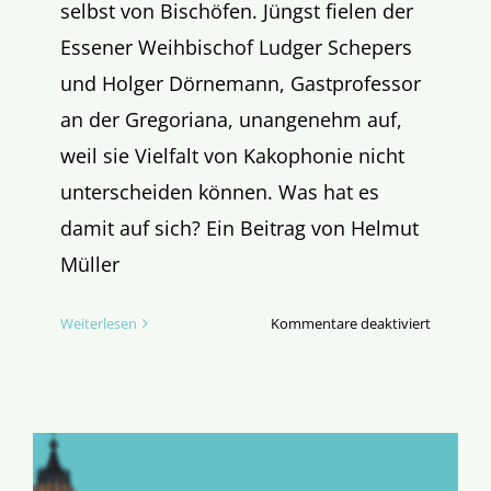
selbst von Bischöfen. Jüngst fielen der
Essener Weihbischof Ludger Schepers
und Holger Dörnemann, Gastprofessor
an der Gregoriana, unangenehm auf,
weil sie Vielfalt von Kakophonie nicht
unterscheiden können. Was hat es
damit auf sich? Ein Beitrag von Helmut
Müller
für
Weiterlesen
Kommentare deaktiviert
Die
Lehre
der
Kirche
im
Orcheste