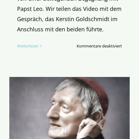
Papst Leo. Wir teilen das Video mit dem
Gespräch, das Kerstin Goldschmidt im
Anschluss mit den beiden führte.
für
Weiterlesen
Kommentare deaktiviert
Wie
war’s
eigentlic
beim
Papst?