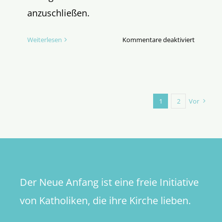
anzuschließen.
für
Weiterlesen
Kommentare deaktiviert
Novene
zum
Konklave
1
2
Vor
Der Neue Anfang ist eine freie Initiative
von Katholiken, die ihre Kirche lieben.