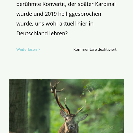
berühmte Konvertit, der später Kardinal
wurde und 2019 heiliggesprochen
wurde, uns wohl aktuell hier in
Deutschland lehren?
für
Weiterlesen
Kommentare deaktiviert
John
Henry
Newman
–
Impulse
für
die
Kirche
in
Deutschl