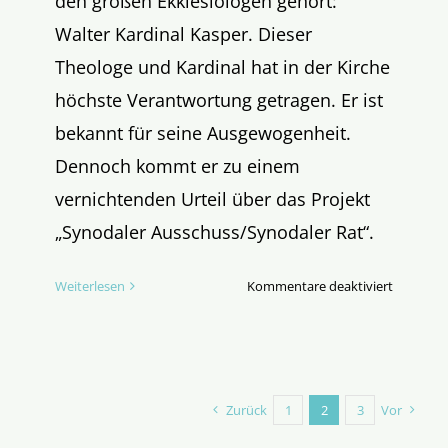
den großen Ekklesiologen gehört:
Walter Kardinal Kasper. Dieser
Theologe und Kardinal hat in der Kirche
höchste Verantwortung getragen. Er ist
bekannt für seine Ausgewogenheit.
Dennoch kommt er zu einem
vernichtenden Urteil über das Projekt
„Synodaler Ausschuss/Synodaler Rat“.
für
Weiterlesen
Kommentare deaktiviert
Bedenke
Bischof,
was
du
tust!
Zurück
1
2
3
Vor