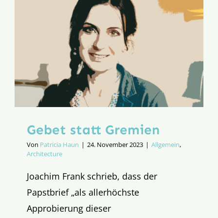
Sonderw
ist
endgültig
vom
Tisch
Gebet statt Gremien
Von
Patricia Haun
|
24. November 2023
|
Allgemein
,
Architecture
Joachim Frank schrieb, dass der
Papstbrief „als allerhöchste
Approbierung dieser