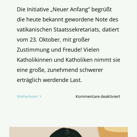
Die Initiative „Neuer Anfang“ begrüßt
die heute bekannt gewordene Note des
vatikanischen Staatssekretariats, datiert
vom 23. Oktober, mit großer
Zustimmung und Freude! Vielen
Katholikinnen und Katholiken nimmt sie
eine große, zunehmend schwerer
erträglich werdende Last.
für
Weiterlesen
Kommentare deaktiviert
Die
Möglichk
eines
kirchlich
deutsche