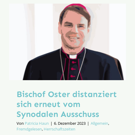
Hirten
wird
wieder
hörbar.
Gott
sei
Dank!
Bischof Oster distanziert
sich erneut vom
Synodalen Ausschuss
Von
Patricia Haun
|
6. Dezember 2023
|
Allgemein
,
Fremdgelesen
,
Herrschaftszeiten