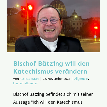
vom
Synodale
Ausschus
Bischof Bätzing will den
Katechismus verändern
Von
Patricia Haun
|
28. November 2023
|
Allgemein
,
Herrschaftszeiten
Bischof Bätzing befindet sich mit seiner
Aussage "Ich will den Katechismus