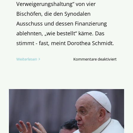
Verweigerungshaltung“ von vier
Bischöfen, die den Synodalen
Ausschuss und dessen Finanzierung
ablehnten, „wie bestellt“ käme. Das
stimmt - fast, meint Dorothea Schmidt.
für
Weiterlesen
Kommentare deaktiviert
Gebet
statt
Gremien