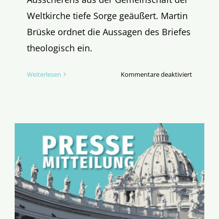
Weltkirche tiefe Sorge geäußert. Martin
Brüske ordnet die Aussagen des Briefes
theologisch ein.
für
Weiterlesen
Kommentare deaktiviert
Päpstlich
Breitseite
direkt
vor
den
Bug