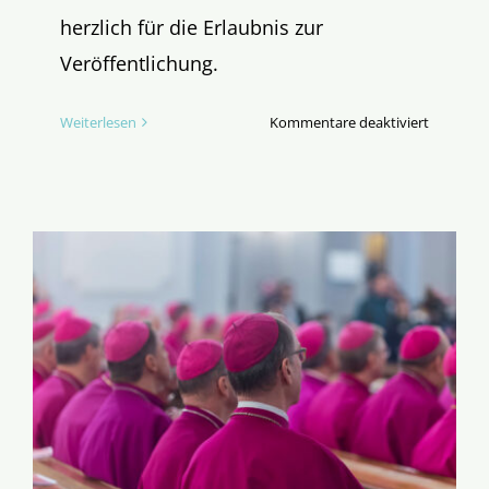
herzlich für die Erlaubnis zur
Veröffentlichung.
für
Weiterlesen
Kommentare deaktiviert
»Von
Gott
wird
der
Bischof
zum
Hirten
bestellt.«