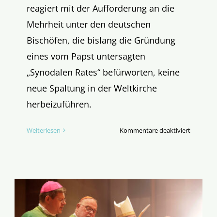
reagiert mit der Aufforderung an die
Mehrheit unter den deutschen
Bischöfen, die bislang die Gründung
eines vom Papst untersagten
„Synodalen Rates“ befürworten, keine
neue Spaltung in der Weltkirche
herbeizuführen.
für
Weiterlesen
Kommentare deaktiviert
Papst
Franzisku
Neuer
Bugschus
für
die
deutsche