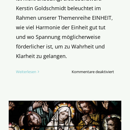
Kerstin Goldschmidt beleuchtet im
Rahmen unserer Themenreihe EINHEIT,
wie viel Harmonie der Einheit gut tut
und wo Spannung möglicherweise
förderlicher ist, um zu Wahrheit und
Klarheit zu gelangen.
für
Weiterlesen
Kommentare deaktiviert
Muss
EINHEIT
harmoni
sein?