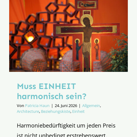
EINHEIT
Muss EINHEIT
harmonisch sein?
Von
Patricia Haun
|
24. Juni 2026
|
Allgemein
,
Architecture
,
Beziehungskiste
,
Einheit
Harmoniebedürftigkeit um jeden Preis
ist nicht unbedingt erstrebenswert.