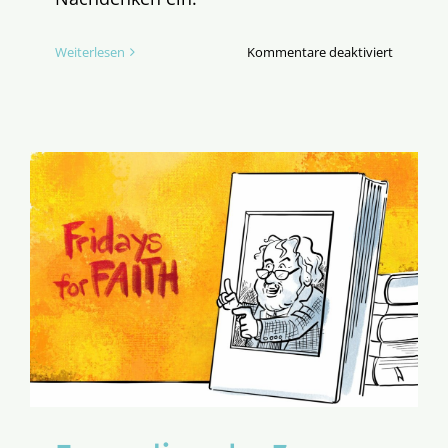
für
Weiterlesen
Kommentare deaktiviert
Symphon
der
EINHEIT