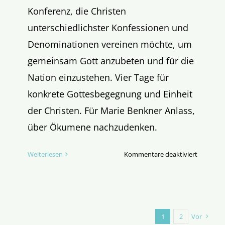
Konferenz, die Christen
unterschiedlichster Konfessionen und
Denominationen vereinen möchte, um
gemeinsam Gott anzubeten und für die
Nation einzustehen. Vier Tage für
konkrete Gottesbegegnung und Einheit
der Christen. Für Marie Benkner Anlass,
über Ökumene nachzudenken.
für
Weiterlesen
Kommentare deaktiviert
UNUM24
–
Warum
Einheit
unter
1
2
Vor