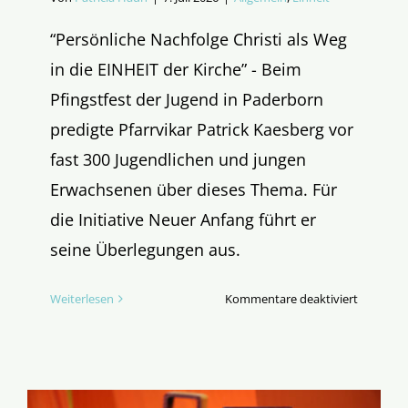
“Persönliche Nachfolge Christi als Weg
in die EINHEIT der Kirche” - Beim
Pfingstfest der Jugend in Paderborn
predigte Pfarrvikar Patrick Kaesberg vor
fast 300 Jugendlichen und jungen
Erwachsenen über dieses Thema. Für
die Initiative Neuer Anfang führt er
seine Überlegungen aus.
für
Weiterlesen
Kommentare deaktiviert
(Gem)ei
auf
dem
Weg
zur