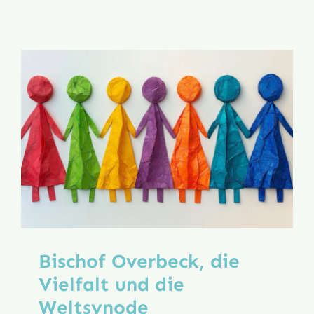
des
7.
Sonntags
der
Osterzeit
Bischof Overbeck, die
Vielfalt und die
Weltsynode