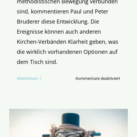
methodistischen Bewegung verbunden
sind, kommentieren Paul und Peter
Bruderer diese Entwicklung. Die
Ereignisse können auch anderen
Kirchen-Verbänden Klarheit geben, was
die wirklich vorhandenen Optionen auf
dem Tisch sind.
für
Weiterlesen
Kommentare deaktiviert
Progress
Übernah
–
ein
Komment
zur
Generalk
der