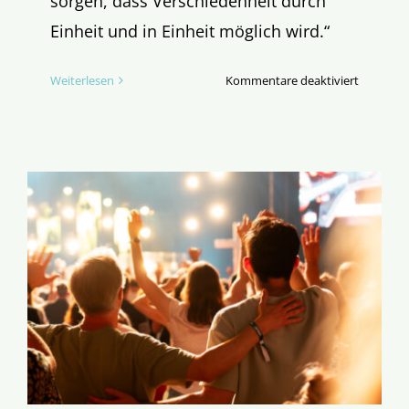
sorgen, dass Verschiedenheit durch
Einheit und in Einheit möglich wird.“
für
Weiterlesen
Kommentare deaktiviert
Bischof
Overbeck
die
Vielfalt
und
die
Weltsyn