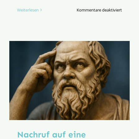
für
Weiterlesen
Kommentare deaktiviert
„Wir
liefen
gegen
eine
Wand“
Nachruf auf eine