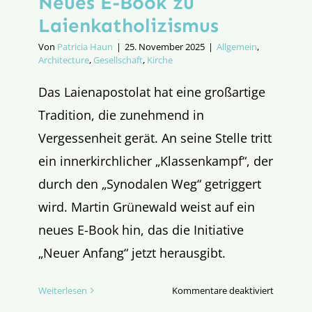
Neues E-Book zu
Laienkatholizismus
Von
Patricia Haun
|
25. November 2025
|
Allgemein
,
Architecture
,
Gesellschaft
,
Kirche
Das Laienapostolat hat eine großartige
Tradition, die zunehmend in
Vergessenheit gerät. An seine Stelle tritt
ein innerkirchlicher „Klassenkampf“, der
durch den „Synodalen Weg“ getriggert
wird. Martin Grünewald weist auf ein
neues E-Book hin, das die Initiative
„Neuer Anfang“ jetzt herausgibt.
für
Weiterlesen
Kommentare deaktiviert
Neues