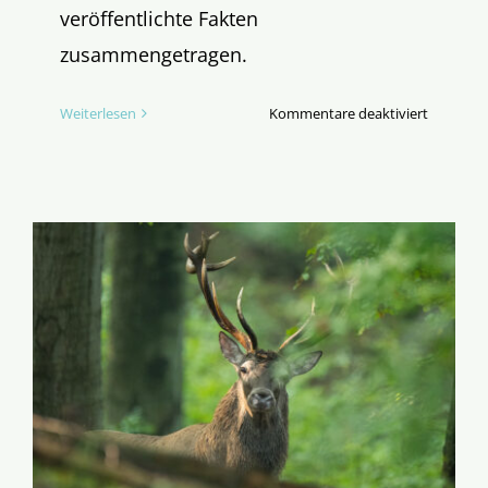
veröffentlichte Fakten
zusammengetragen.
für
Weiterlesen
Kommentare deaktiviert
Kardinal
Marx:
Grobe
Fahrlässi
oder
Vertusch