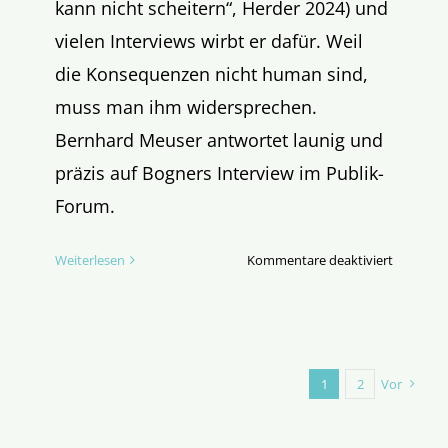
kann nicht scheitern“, Herder 2024) und
vielen Interviews wirbt er dafür. Weil
die Konsequenzen nicht human sind,
muss man ihm widersprechen.
Bernhard Meuser antwortet launig und
präzis auf Bogners Interview im Publik-
Forum.
für
Weiterlesen
Kommentare deaktiviert
Unverblü
Der
neue
Sex
1
2
Vor