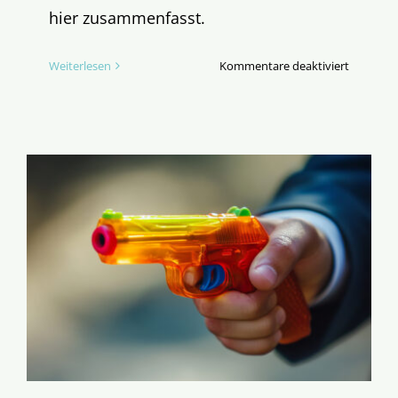
hier zusammenfasst.
für
Weiterlesen
Kommentare deaktiviert
Die
offensich
Ratlosigk
der
Kirchenr