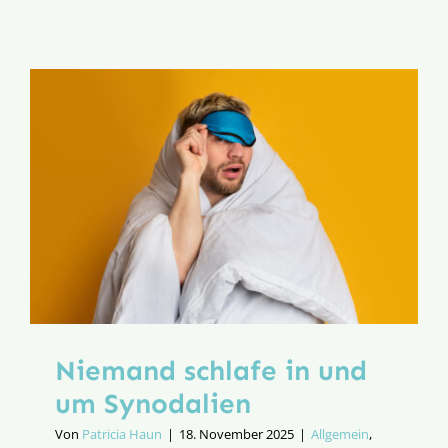
E-
Book
zu
Laienkat
Niemand schlafe in und
um Synodalien
Von
Patricia Haun
|
18. November 2025
|
Allgemein
,