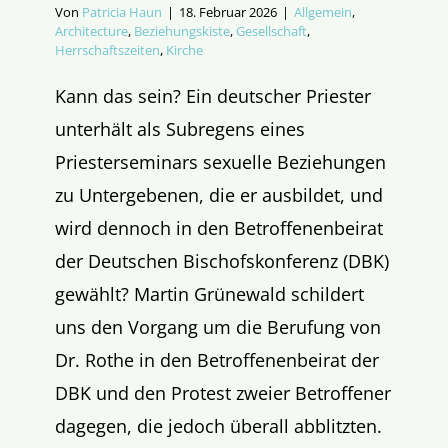
Von
Patricia Haun
|
18. Februar 2026
|
Allgemein
,
Architecture
,
Beziehungskiste
,
Gesellschaft
,
Herrschaftszeiten
,
Kirche
Kann das sein? Ein deutscher Priester
unterhält als Subregens eines
Priesterseminars sexuelle Beziehungen
zu Untergebenen, die er ausbildet, und
wird dennoch in den Betroffenenbeirat
der Deutschen Bischofskonferenz (DBK)
gewählt? Martin Grünewald schildert
uns den Vorgang um die Berufung von
Dr. Rothe in den Betroffenenbeirat der
DBK und den Protest zweier Betroffener
dagegen, die jedoch überall abblitzten.