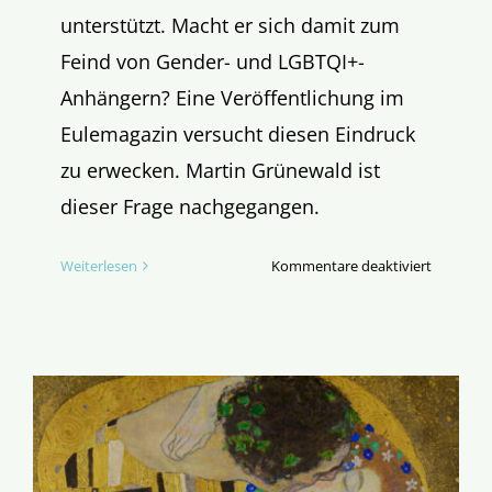
unterstützt. Macht er sich damit zum
Feind von Gender- und LGBTQI+-
Anhängern? Eine Veröffentlichung im
Eulemagazin versucht diesen Eindruck
zu erwecken. Martin Grünewald ist
dieser Frage nachgegangen.
für
Weiterlesen
Kommentare deaktiviert
Bischof
im
Bann
der
Eule