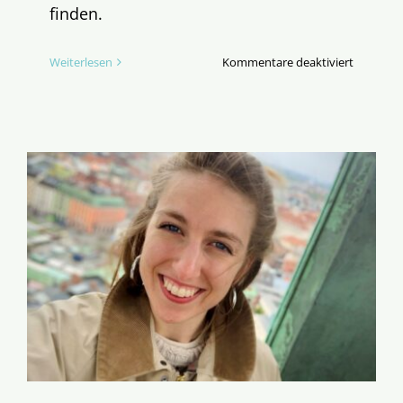
finden.
für
Weiterlesen
Kommentare deaktiviert
Wege
zum
tragfähig
Christen