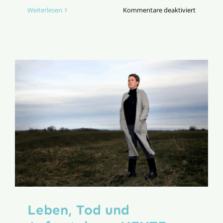
für
Weiterlesen
Kommentare deaktiviert
Dann
reden
eben
die
Steine
Leben, Tod und