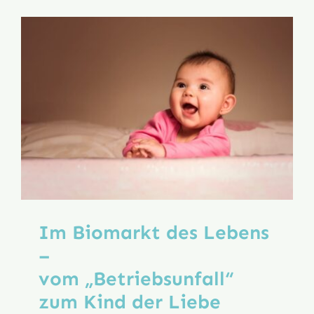
Auferste
HEUTE
–
Teil
I
Im Biomarkt des Lebens
–
vom „Betriebsunfall“
zum Kind der Liebe