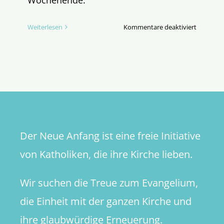
Wochenende.
für
Weiterlesen
Kommentare deaktiviert
Du
bist
eine
Mission
Der Neue Anfang ist eine freie Initiative
von Katholiken, die ihre Kirche lieben.
Wir suchen die Treue zum Evangelium,
die Einheit mit der ganzen Kirche und
ihre glaubwürdige Erneuerung.