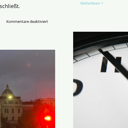
Weiterlesen
schließt.
für
Kommentare deaktiviert
Teilnahme
am
Synodalen
Ausschuss
ist
Rechtsbruch