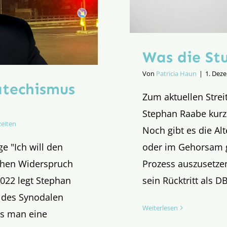
Was die St
Von
Patricia Haun
|
1. Dez
atechismus
Zum aktuellen Strei
Stephan Raabe kurz
zeiten
Noch gibt es die Al
e "Ich will den
oder im Gehorsam 
chen Widerspruch
Prozess auszusetzen
2022 legt Stephan
sein Rücktritt als D
 des Synodalen
Weiterlesen
s man eine