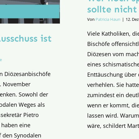
sollte nich
Von
Patricia Haun
|
12. De
Viele Katholiken, di
sschuss ist
Bischöfe offensicht
Diözesen vom mach
e
eines schismatisch
hen Diözesanbischöfe
Enttäuschung über
10. November
verhehlen. Sie hat
enken. Sowohl der
zumindest ein deut
nodalen Weges als
wenn er kommt, die
sekretär Pietro
lassen wird. Warum
, haben eine
wäre, schildert Mar
uf den Synodalen