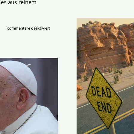
 es aus reinem
für
Kommentare deaktiviert
Bischof
Bätzing
will
den
Katechismus
verändern