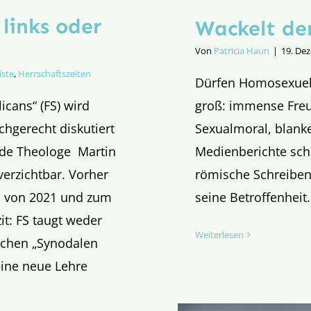
links oder
Wackelt der
Von
Patricia Haun
|
19. De
iste
,
Herrschaftszeiten
Dürfen Homosexuelle
groß: immense Freu
icans“ (FS) wird
Sexualmoral, blank
achgerecht diskutiert
Medienberichte sch
nde Theologe Martin
römische Schreiben
erzichtbar. Vorher
seine Betroffenheit.
m von 2021 und zum
it: FS taugt weder
Weiterlesen
schen „Synodalen
eine neue Lehre