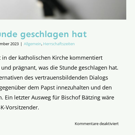
unde geschlagen hat
ember 2023
|
Allgemein
,
Herrschaftszeiten
t in der katholischen Kirche kommentiert
 und prägnant, was die Stunde geschlagen hat.
ternativen des vertrauensbildenden Dialogs
gegenüber dem Papst innezuhalten und den
. Ein letzter Ausweg für Bischof Bätzing wäre
BK-Vorsitzender.
für
Kommentare deaktiviert
Was