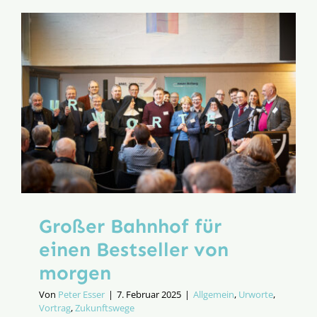
Großer Bahnhof für
einen Bestseller von
morgen
Von
Peter Esser
|
7. Februar 2025
|
Allgemein
,
Urworte
,
Vortrag
,
Zukunftswege