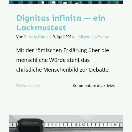
Dignitas infinita — ein
Lackmustest
Von
Patricia Haun
|
9. April 2024
|
Allgemein
,
Presse
Mit der römischen Erklärung über die
menschliche Würde steht das
christliche Menschenbild zur Debatte.
für
Weiterlesen
Kommentare deaktiviert
Dignitas
infinita
—
ein
Lackmust