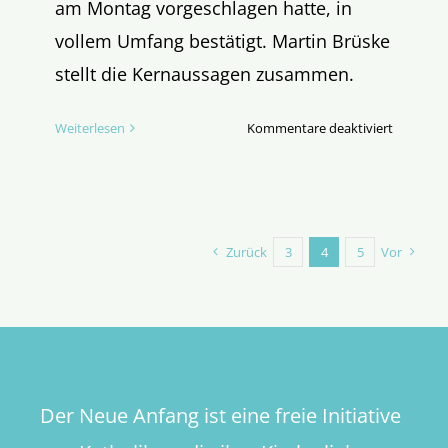
am Montag vorgeschlagen hatte, in
vollem Umfang bestätigt. Martin Brüske
stellt die Kernaussagen zusammen.
für
Weiterlesen
Kommentare deaktiviert
So
ist
Fiducia
supplica
gemeint
Zurück
3
4
5
Vor
…
Der Neue Anfang ist eine freie Initiative