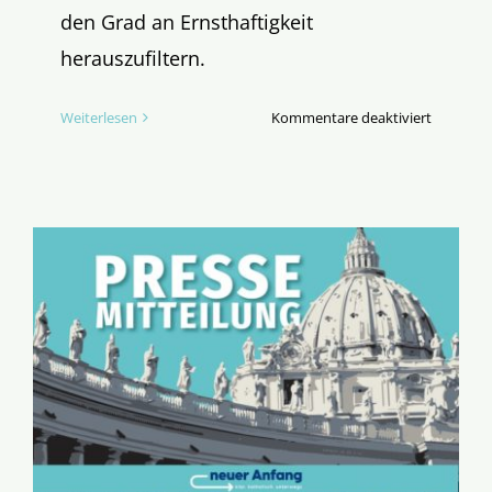
den Grad an Ernsthaftigkeit
herauszufiltern.
für
Weiterlesen
Kommentare deaktiviert
Testsiege
6:7
für
„Neuer
Anfang“