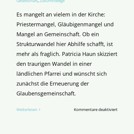
Gesellschaft
,
Zukunftswege
Es mangelt an vielem in der Kirche:
Priestermangel, Gläubigenmangel und
Mangel an Gemeinschaft. Ob ein
Strukturwandel hier Abhilfe schafft, ist
mehr als fraglich. Patricia Haun skizziert
den traurigen Wandel in einer
ländlichen Pfarrei und wünscht sich
zunächst die Erneuerung der
Glaubensgemeinschaft.
für
Weiterlesen
Kommentare deaktiviert
Glaube
–
Privatsa