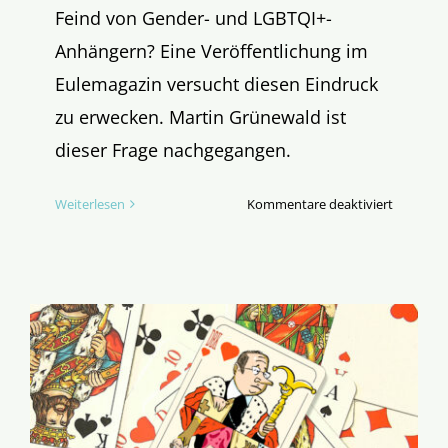
Feind von Gender- und LGBTQI+-
Anhängern? Eine Veröffentlichung im
Eulemagazin versucht diesen Eindruck
zu erwecken. Martin Grünewald ist
dieser Frage nachgegangen.
für
Weiterlesen
Kommentare deaktiviert
Bischof
im
Bann
der
Eule