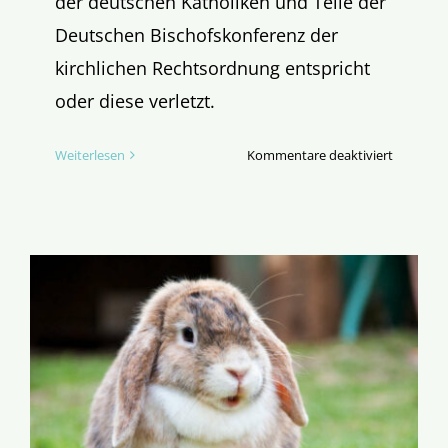
der deutschen Katholiken und Teile der
Deutschen Bischofskonferenz der
kirchlichen Rechtsordnung entspricht
oder diese verletzt.
für
Weiterlesen
Kommentare deaktiviert
Wir
wenden
uns
formell
an
Rom!