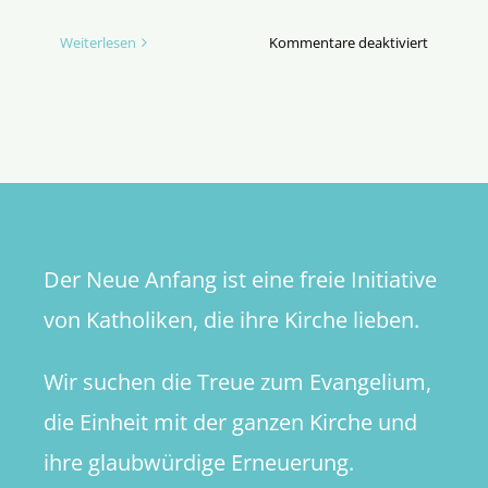
für
Weiterlesen
Kommentare deaktiviert
Mein
Bischof
setzt
den
Synodale
Weg
um
–
Der Neue Anfang ist eine freie Initiative
Muss
ich
von Katholiken, die ihre Kirche lieben.
ihm
folgen?
Wir suchen die Treue zum Evangelium,
die Einheit mit der ganzen Kirche und
ihre glaubwürdige Erneuerung.