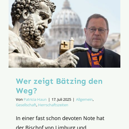
Wer zeigt Bätzing den
Weg?
Von
Patricia Haun
|
17. Juli 2025
|
Allgemein
,
Gesellschaft
,
Herrschaftszeiten
In einer fast schon devoten Note hat
der Bischof von Limburg und