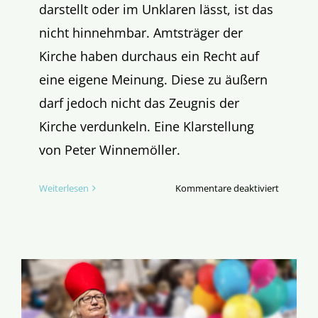
darstellt oder im Unklaren lässt, ist das
nicht hinnehmbar. Amtsträger der
Kirche haben durchaus ein Recht auf
eine eigene Meinung. Diese zu äußern
darf jedoch nicht das Zeugnis der
Kirche verdunkeln. Eine Klarstellung
von Peter Winnemöller.
für
Weiterlesen
Kommentare deaktiviert
Bürger
Bätzing
und
sein
Verhältni
zum
Lehramt