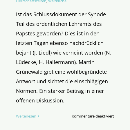
Herrschaftszeiten
,
Weltkirche
Ist das Schlussdokument der Synode
Teil des ordentlichen Lehramts des
Papstes geworden? Dies ist in den
letzten Tagen ebenso nachdrücklich
bejaht (J. Liedl) wie verneint worden (N.
Lüdecke, H. Hallermann). Martin
Grünewald gibt eine wohlbegründete
Antwort und sichtet die einschlägigen
Normen. Ein starker Beitrag in einer
offenen Diskussion.
für
Weiterlesen
Kommentare deaktiviert
Abschlus
dokumen