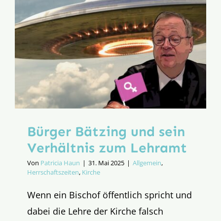
Bürger Bätzing und sein
Verhältnis zum Lehramt
Von
Patricia Haun
|
31. Mai 2025
|
Allgemein
,
Herrschaftszeiten
,
Kirche
Wenn ein Bischof öffentlich spricht und
dabei die Lehre der Kirche falsch