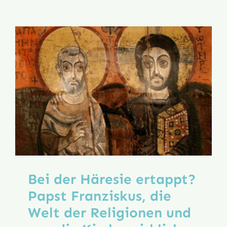
der
Weltsyno
ordentlic
Lehramt
–
ja
oder
nein?
Bei der Häresie ertappt?
Papst Franziskus, die
Welt der Religionen und