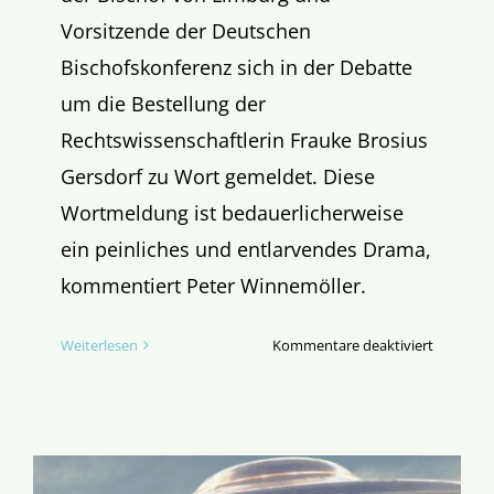
Vorsitzende der Deutschen
Bischofskonferenz sich in der Debatte
um die Bestellung der
Rechtswissenschaftlerin Frauke Brosius
Gersdorf zu Wort gemeldet. Diese
Wortmeldung ist bedauerlicherweise
ein peinliches und entlarvendes Drama,
kommentiert Peter Winnemöller.
für
Weiterlesen
Kommentare deaktiviert
Wer
zeigt
Bätzing
den
Weg?