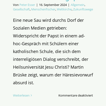
Von
Peter Esser
|
16. September 2024
|
Allgemein
,
Gesellschaft
,
Menschenfischer
,
Weltkirche
,
Zukunftswege
Eine neue Sau wird durchs Dorf der
Sozialen Medien getrieben:
Widerspricht der Papst in einem ad-
hoc-Gespräch mit Schülern einer
katholischen Schule, die sich dem
interreligiösen Dialog verschreibt, der
Heilsuniversität Jesu Christi? Martin
Brüske zeigt, warum der Häresievorwurf
absurd ist.
für
Weiterlesen
Kommentare deaktiviert
Franzisk