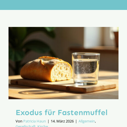
Aktion
Veröffentlichungen
Exodus für Fastenmuffel
Von
Patricia Haun
|
14. März 2026
|
Allgemein
,
Gesellschaft
,
Kirche