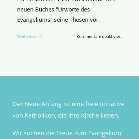
neuen Buches "Urworte des
Evangeliums" seine Thesen vor.
für
Weiterlesen
Kommentare deaktiviert
Sieben
Thesen
zum
Sterben
und
Auferste
der
Kirche
Der Neue Anfang ist eine freie Initiative
von Katholiken, die ihre Kirche lieben.
Wir suchen die Treue zum Evangelium,