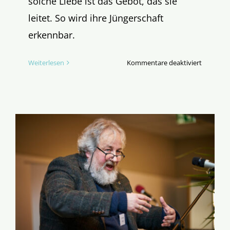
solche Liebe ist das Gebot, das sie
leitet. So wird ihre Jüngerschaft
erkennbar.
für
Weiterlesen
Kommentare deaktiviert
Evangeli
des
5.
Sonntags
der
Osterzeit