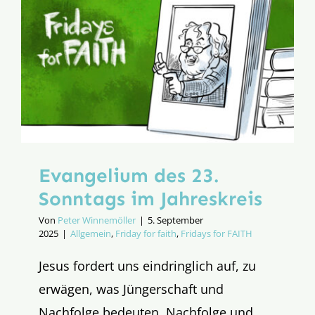
Evangelium des 23.
Sonntags im Jahreskreis
Von
Peter Winnemöller
|
5. September
2025
|
Allgemein
,
Friday for faith
,
Fridays for FAITH
Jesus fordert uns eindringlich auf, zu
erwägen, was Jüngerschaft und
Nachfolge bedeuten. Nachfolge und