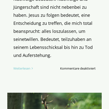
Jüngerschaft sind nicht nebenbei zu
haben. Jesus zu folgen bedeutet, eine
Entscheidung zu treffen, die mich total
beansprucht: alles loszulassen, um
seinetwillen. Bedeutet, teilzuhaben an
seinem Lebensschicksal bis hin zu Tod
und Auferstehung.
für
Weiterlesen
Kommentare deaktiviert
Evangeli
des
23.
Sonntags
im
Jahreskre