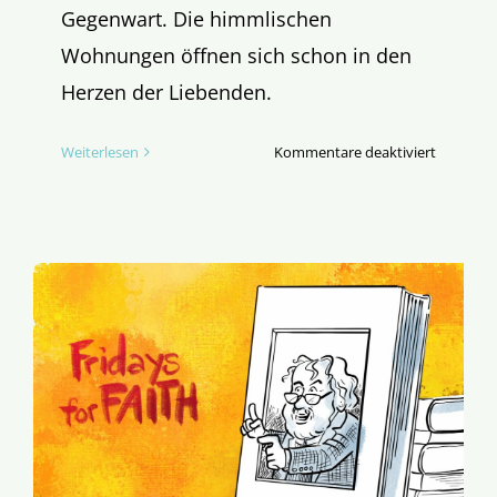
Gegenwart. Die himmlischen
Wohnungen öffnen sich schon in den
Herzen der Liebenden.
für
Weiterlesen
Kommentare deaktiviert
Evangeli
des
6.
Sonntags
der
Osterzeit