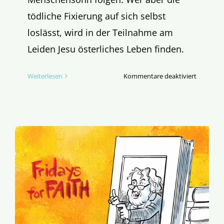
tödliche Fixierung auf sich selbst
loslässt, wird in der Teilnahme am
Leiden Jesu österliches Leben finden.
für
Weiterlesen
Kommentare deaktiviert
Evangeli
des
12.
Sonntags
im
Jahreskre