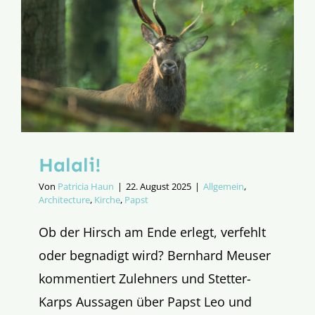
Halali!
Von
Patricia Haun
|
22. August 2025
|
Allgemein
,
Architecture
,
Kirche
,
Papst
Ob der Hirsch am Ende erlegt, verfehlt
oder begnadigt wird? Bernhard Meuser
kommentiert Zulehners und Stetter-
Karps Aussagen über Papst Leo und