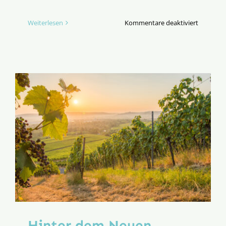
für
Weiterlesen
Kommentare deaktiviert
Hinter
dem
Neuen
Anfang:
Helmut
Müller
Hinter dem Neuen