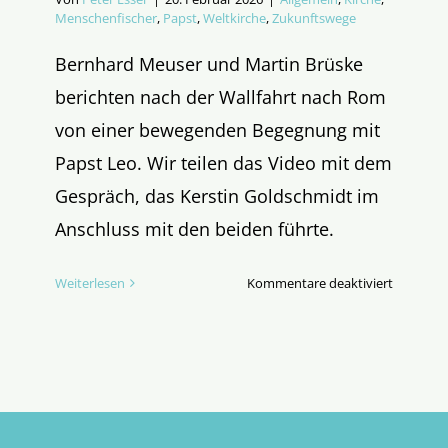
Menschenfischer
,
Papst
,
Weltkirche
,
Zukunftswege
Bernhard Meuser und Martin Brüske
berichten nach der Wallfahrt nach Rom
von einer bewegenden Begegnung mit
Papst Leo. Wir teilen das Video mit dem
Gespräch, das Kerstin Goldschmidt im
Anschluss mit den beiden führte.
für
Weiterlesen
Kommentare deaktiviert
Wie
war’s
eigentlic
beim
Papst?