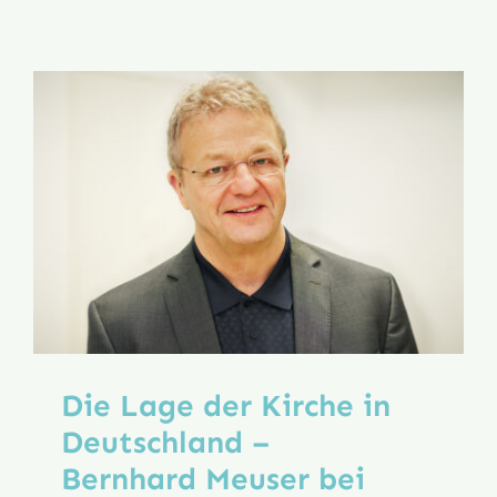
dem
Neuen
Anfang:
Kerstin
Goldschm
Die Lage der Kirche in
Deutschland –
Bernhard Meuser bei