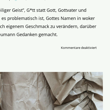
eiliger Geist”, G*tt statt Gott, Gottvater und
es problematisch ist, Gottes Namen in woker
nach eigenem Geschmack zu verändern, darüber
 Neumann Gedanken gemacht.
für
Kommentare deaktiviert
Allein
Gott
kann
sagen,
wie
er
genannt
werden
will