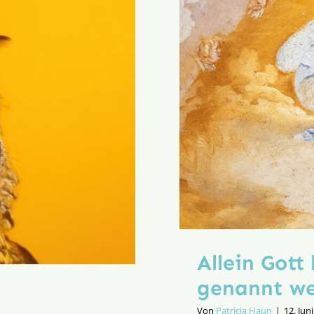
mein
Ich?
Allein Gott
genannt we
Von
Patricia Haun
|
12. Jun