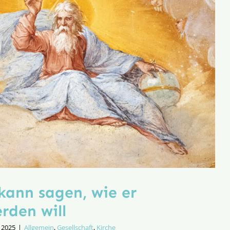
 kann sagen, wie er
rden will
i 2025
|
Allgemein
,
Gesellschaft
,
Kirche