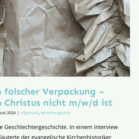
n falscher Verpackung –
Christus nicht m/w/d ist
gust 2024
|
Allgemein
,
Beziehungskiste
e Geschlechtergeschichte. In einem Interview
läuterte der evangelische Kirchenhistoriker