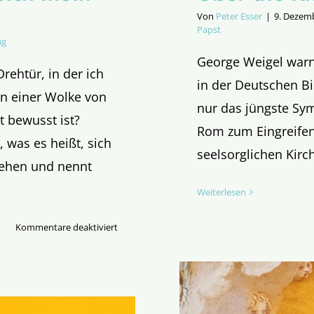
Von
Peter Esser
|
9. Dezem
Papst
ag
George Weigel warn
Drehtür, in der ich
in der Deutschen B
in einer Wolke von
nur das jüngste Sym
 bewusst ist?
Rom zum Eingreifen
 was es heißt, sich
seelsorglichen Kirc
rehen und nennt
Weiterlesen
für
Kommentare deaktiviert
In
welcher
Türangel
dreht
sich