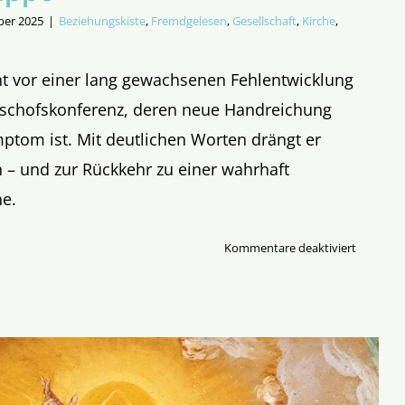
ber 2025
|
Beziehungskiste
,
Fremdgelesen
,
Gesellschaft
,
Kirche
,
t vor einer lang gewachsenen Fehlentwicklung
ischofskonferenz, deren neue Handreichung
ptom ist. Mit deutlichen Worten drängt er
 – und zur Rückkehr zu einer wahrhaft
he.
für
Kommentare deaktiviert
Über
die
Klippe