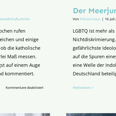
Der Meerj
Gesellschaft
,
Kirche
Von
Patricia Haun
|
16. Juli
Wochen rufen
LGBTQ ist mehr als 
leichen und einige
Nichtdiskrimierung.
, ob die katholische
gefährlichste Ideol
erlei Maß messen.
auf die Spuren eine
gst auf einem Auge
eine Welle der Indok
nd kommentiert.
Deutschland beteili
für
Kommentare deaktiviert
Weiterlesen
Auf
einem
Auge
blind?