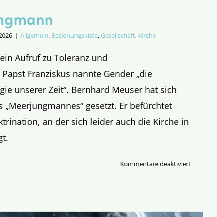
ungmann
 2026
|
Allgemein
,
Beziehungskiste
,
Gesellschaft
,
Kirche
ein Aufruf zu Toleranz und
 Papst Franziskus nannte Gender „die
ogie unserer Zeit“. Bernhard Meuser hat sich
s „Meerjungmannes“ gesetzt. Er befürchtet
trination, an der sich leider auch die Kirche in
gt.
für
Kommentare deaktiviert
Der
Meerjun