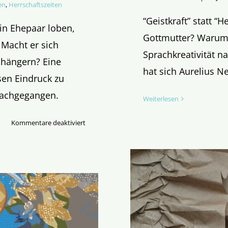
en
,
Herrschaftszeiten
“Geistkraft” statt “H
in Ehepaar loben,
Gottmutter? Warum 
. Macht er sich
Sprachkreativität 
hängern? Eine
hat sich Aurelius
sen Eindruck zu
nachgegangen.
Weiterlesen
für
Kommentare deaktiviert
Bischof
im
Bann
der
Eule