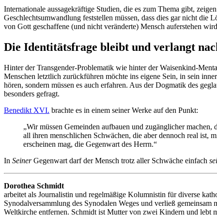
Internationale aussagekräftige Studien, die es zum Thema gibt, zei
Geschlechtsumwandlung feststellen müssen, dass dies gar nicht die 
von Gott geschaffene (und nicht veränderte) Mensch auferstehen wird
Die Identitätsfrage bleibt und verlangt na
Hinter der Transgender-Problematik wie hinter der Waisenkind-Mentali
Menschen letztlich zurückführen möchte ins eigene Sein, in sein in
hören, sondern müssen es auch erfahren. Aus der Dogmatik des geglau
besonders gefragt.
Benedikt XVI.
brachte es in einem seiner Werke auf den Punkt:
„Wir müssen Gemeinden aufbauen und zugänglicher machen, die
all ihren menschlichen Schwächen, die aber dennoch real ist, 
erscheinen mag, die Gegenwart des Herrn.“
In
Seiner
Gegenwart darf der Mensch trotz aller Schwäche einfach
se
Dorothea Schmidt
arbeitet als Journalistin und regelmäßige Kolumnistin für diverse kath
Synodalversammlung des Synodalen Weges und verließ gemeinsam mit
Weltkirche entfernen. Schmidt ist Mutter von zwei Kindern und lebt m