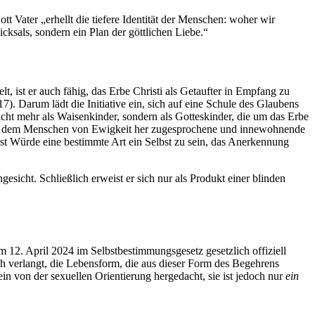
tt Vater „erhellt die tiefere Identität der Menschen: woher wir
sals, sondern ein Plan der göttlichen Liebe.“
lt, ist er auch fähig, das Erbe Christi als Getaufter in Empfang zu
. Darum lädt die Initiative ein, sich auf eine Schule des Glaubens
icht mehr als Waisenkinder, sondern als Gotteskinder, die um das Erbe
. Die dem Menschen von Ewigkeit her zugesprochene und innewohnende
ist Würde eine bestimmte Art ein Selbst zu sein, das Anerkennung
sicht. Schließlich erweist er sich nur als Produkt einer blinden
 12. April 2024 im Selbstbestimmungsgesetz gesetzlich offiziell
ch verlangt, die Lebensform, die aus dieser Form des Begehrens
ein von der sexuellen Orientierung hergedacht, sie ist jedoch nur
ein