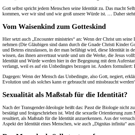
Gott selbst spricht jedem Menschen seine Identität zu. Das macht Selb
kommen, wer wir sind und wie groß unsere Würde ist. … Daher steht 
Vom Waisenkind zum Gotteskind
Hier setzt auch „Encounter ministries“ an: Wenn der Christ um seine Ide
nehmen (Die Gläubigen sind dann durch die Gnade Christi Kinder Gott
und Betens einzulassen, in der man befähigt wird, diese Identität in
wissen, das ihnen anvertraut wurde und um die Werke, die Jesus vo
Identität und Würde werden hier in der Begegnung mit dem Auferstan
verlangt, weil es auf ein Unbedingtes bezogen ist. Anders formuliert: I
Dagegen: Wenn der Mensch das Unbedingte, also Gott, negiert, erklärte
Evolution und als solches kann er gebraucht und missbraucht werden
Sexualität als Maßstab für die Identität?
Nach der Transgender-Ideologie heißt das: Passt die Biologie nicht 
bestätigt und festgeschrieben ist. Wird die sexuelle Orientierung z
resultiert, als Maßstab für die Identität anzuerkennen. Aus der versuc
Aspekt der Identität eines Menschen, wie auch „Dignitas infinita“ aus