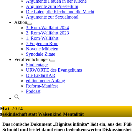
Argumente Frauen in der Kirche
Argumente zum Priestertum
Die Laien, die Kirche und die Macht
Argumente zur Sexualmoral
Aktion
3. Rom-Wallfahrt 2024
2. Rom-Wallfahrt 2023
1. Rom-Wallfahrt
7 Fragen an Rom
Novene Mitbeten
Synodale Zitate
Veröffentlichungen
Studientage
URWORTE des Evangeliums
Die ErklärBAR
edition neuer Anfang
Reform-Manifest
Podcast
 Mai 2024
teskindschaft statt Waisenkind-Mentalität
Das römische Dokument „Dignitas infinita“ lädt ein, aus der Fülle 
Schmidt und leistet damit einen bedenkenswerten Diskussionsbei