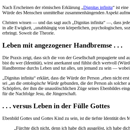
Nach Erscheinen der römischen Erklärung „
Dignitas infinita
“ ist ein
Würde des Menschen unmittelbar zusammenhängenden Aspekt aufmerksam
Christen wissen — und das sagt auch „Dignitas infinita“ —, dass jeder
in alle Ewigkeit, „unabhängig von körperlichen, psychologischen, s
erbringt. Soweit die Theorie.
Leben mit angezogener Handbremse . . .
Die Praxis zeigt, dass sich die von der Gesellschaft propagierte und
bist du wer (Identität), wirst anerkannt und fühlst dich wertvoll (Würd
Handbremse durchs Leben und tut alles, um jemand zu sein — wobei er 
„Dignitas infinita“ erklärt, dass die Würde der Person „eben nicht e
sei „an die
ontologische Würde
gebunden, die der Person als solcher al
Schöpfers, der ihm die unauslöschlichen Züge seines Ebenbildes ein
für die Nachfolge Jesu, die Jüngerschaft.
. . . versus Leben in der Fülle Gottes
Ebenbild Gottes und Gottes Kind zu sein, ist die tiefste Identität de
„Fürchte dich nicht, denn ich habe dich ausgelöst, ich habe di