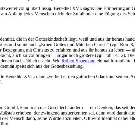
stzweifel völlig überflüssig. Benedikt XVI. sagte: Die Erinnerung an Go
am Anfang jedes Menschen nicht der Zufall oder eine Fügung des Schick
ntität, die in der Gotteskindschaft liegt, weiß und aus ihr heraus hande
es und somit auch „Erben Gottes und Miterben Christi“ (vgl. Röm 8,17)
 der Begegnung mit Christus zu erfahren und aus ihr heraus zu leben — n
llbracht, auch zu vollbringen — sogar noch größere (vgl. Joh 14,12)
denen buchstäblich er-lebt. Wie
Robert Spaemann
einmal formulierte, 
dentität speist sich aus der Gottesbeziehung.
 Benedikt XVI., dann „verliert er den göttlichen Glanz auf seinem Ange
“.
zum Gefühl, kann man das Geschlecht ändern — ein Denken, das seit dem
um Maßstab erhoben, der zwingend anzuerkennen sei, dann wird damit au
ht der Mensch dann, seine Würde abzuleiten. Oft wird Identität dabei all
führt.