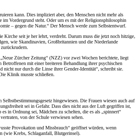
truieren kann. Dies impliziert aber, den Menschen nicht mehr als
e im Vordergrund steht. Oder um es mit der Religionsphilosophin
tonomie – gegen die Natur.“ Der Mensch werde zum Selbstentwurf.
 Kirche seit je her lehrt, verdreht. Darum muss die jetzt noch hitzige,
 Folgen, wie Skandinavien, Großbritannien und die Niederlande
n zurückrudern.
 „Neue Zürcher Zeitung“ (NZZ) vor zwei Wochen berichtete, liegt
n Betroffenen mit einer breiteren Behandlung ihrer psychischen
icht nur durch die Linse ihrer Gender-Identität“, schreibt sie.
ie Klinik musste schließen.
m Selbstbestimmungsgesetz hingewiesen. Die Frauen wiesen auch auf
freiheit sei in Gefahr. Dass dies nicht aus der Luft gegriffen ist,
 es in Ordnung sei, Mädchen zu schelten, die es als „spinnert“
 vertraten, von der Schule verwiesen sehen.
ewusste Provokation und Missbrauch“ geöffnet würden, wenn
(wie Krebs, Schlaganfall, Blutgerinsel).