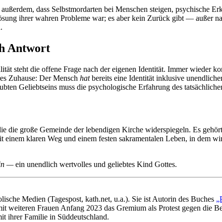
gen außerdem, dass Selbstmordarten bei Menschen steigen, psychische 
Lösung ihrer wahren Probleme war; es aber kein Zurück gibt — außer n
.
ch Antwort
tät steht die offene Frage nach der eigenen Identität. Immer wieder ko
neres Zuhause: Der Mensch
hat
bereits eine Identität inklusive unendlic
bten Geliebtseins muss die psychologische Erfahrung des tatsächlichen 
 die große Gemeinde der lebendigen Kirche widerspiegeln. Es gehört
mit einem klaren Weg und einem festen sakramentalen Leben, in dem wir
in —
ein unendlich wertvolles und geliebtes Kind Gottes.
olische Medien (Tagespost, kath.net, u.a.). Sie ist Autorin des Buches
„
 weiteren Frauen Anfang 2023 das Gremium als Protest gegen die Bes
it ihrer Familie in Süddeutschland.