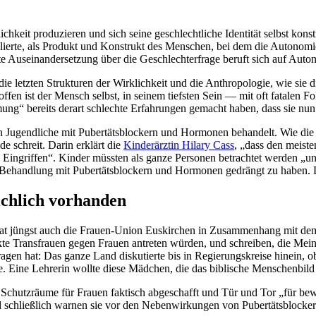
chkeit produzieren und sich seine geschlechtliche Identität selbst kons
lierte, als Produkt und Konstrukt des Menschen, bei dem die Autonomi
rte Auseinandersetzung über die Geschlechterfrage beruft sich auf Au
ie letzten Strukturen der Wirklichkeit und die Anthropologie, wie sie die
offen ist der Mensch selbst, in seinem tiefsten Sein — mit oft fatalen
mung“ bereits derart schlechte Erfahrungen gemacht haben, dass sie nu
n Jugendliche mit Pubertätsblockern und Hormonen behandelt. Wie die
e schreit. Darin erklärt die
Kinderärztin Hilary Cass
, „dass den meiste
ingriffen“. Kinder müssten als ganze Personen betrachtet werden „und n
 Behandlung mit Pubertätsblockern und Hormonen gedrängt zu haben. D
ichlich vorhanden
hat jüngst auch die Frauen-Union Euskirchen in Zusammenhang mit de
Transfrauen gegen Frauen antreten würden, und schreiben, die Meinungs
agen hat: Das ganze Land diskutierte bis in Regierungskreise hinein, ob
e. Eine Lehrerin wollte diese Mädchen, die das biblische Menschenbild
Schutzräume für Frauen faktisch abgeschafft und Tür und Tor „für b
chließlich warnen sie vor den Nebenwirkungen von Pubertätsblockern 