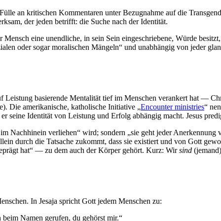
e Fülle an kritischen Kommentaren unter Bezugnahme auf die Transgend
, der jeden betrifft: die Suche nach der Identität.
 Mensch eine unendliche, in sein Sein eingeschriebene, Würde besitzt, 
ozialen oder sogar moralischen Mängeln“ und unabhängig von jeder gla
 auf Leistung basierende Mentalität tief im Menschen verankert hat — 
e). Die amerikanische, katholische Initiative „
Encounter ministries
“ nen
seine Identität von Leistung und Erfolg abhängig macht. Jesus predigte
rst im Nachhinein verliehen“ wird; sondern „sie geht jeder Anerkennun
lein durch die Tatsache zukommt, dass sie existiert und von Gott gewoll
geprägt hat“ — zu dem auch der Körper gehört. Kurz: Wir
sind
(jemand)
s Menschen. In Jesaja spricht Gott jedem Menschen zu:
ch beim Namen gerufen, du gehörst mir.“