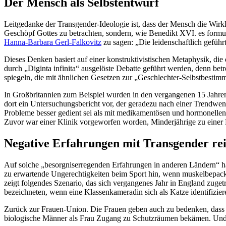
Der Mensch als Selbstentwurf
Leitgedanke der Transgender-Ideologie ist, dass der Mensch die Wirkli
Geschöpf Gottes zu betrachten, sondern, wie Benedikt XVI. es formu
Hanna-Barbara Gerl-Falkovitz
zu sagen: „Die leidenschaftlich gefüh
Dieses Denken basiert auf einer konstruktivistischen Metaphysik, die d
durch „Diginta infinita“ ausgelöste Debatte geführt werden, denn betr
spiegeln, die mit ähnlichen Gesetzen zur „Geschlechter-Selbstbestim
In Großbritannien zum Beispiel wurden in den vergangenen 15 Jahre
dort ein Untersuchungsbericht vor, der geradezu nach einer Trendwend
Probleme besser gedient sei als mit medikamentösen und hormonellen E
Zuvor war einer Klinik vorgeworfen worden, Minderjährige zu einer
Negative Erfahrungen mit Transgender re
Auf solche „besorgniserregenden Erfahrungen in anderen Ländern“ 
zu erwartende Ungerechtigkeiten beim Sport hin, wenn muskelbepackte 
zeigt folgendes Szenario, das sich vergangenes Jahr in England zugetr
bezeichneten, wenn eine Klassenkameradin sich als Katze identifizier
Zurück zur Frauen-Union. Die Frauen geben auch zu bedenken, dass 
biologische Männer als Frau Zugang zu Schutzräumen bekämen. Und s