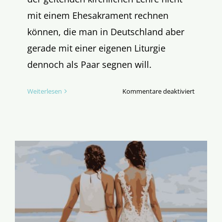
mit einem Ehesakrament rechnen
können, die man in Deutschland aber
gerade mit einer eigenen Liturgie
dennoch als Paar segnen will.
für
Weiterlesen
Kommentare deaktiviert
Liturgie
für
einen
„Segen
für
Alle“?