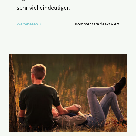
sehr viel eindeutiger.
für
Weiterlesen
Kommentare deaktiviert
Revoluti
der
Sexualmo