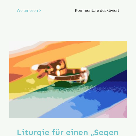
für
Weiterlesen
Kommentare deaktiviert
Christsei
für
kritische
Ein-
und
Aussteige
Liturgie für einen „Segen