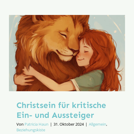
–
YOUCAT
über
Liebe
und
Ehe
Christsein für kritische
Ein- und Aussteiger
Von
Patricia Haun
|
31. Oktober 2024
|
Allgemein
,
Beziehungskiste