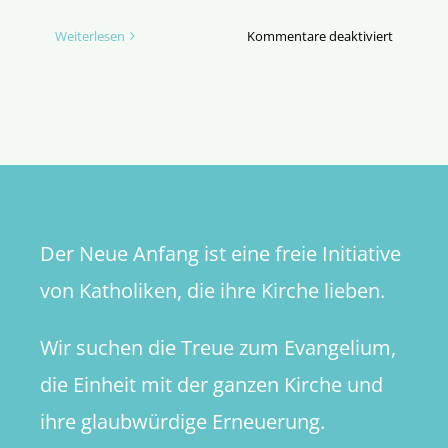
für
Weiterlesen
Kommentare deaktiviert
AUDIO-
Tipp:
Braucht
es
heute
noch
Priester?
Der Neue Anfang ist eine freie Initiative
von Katholiken, die ihre Kirche lieben.
Wir suchen die Treue zum Evangelium,
die Einheit mit der ganzen Kirche und
ihre glaubwürdige Erneuerung.