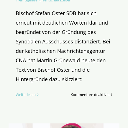
Fremdgelesen
,
Herrschaftszeiten
Bischof Stefan Oster SDB hat sich
erneut mit deutlichen Worten klar und
begründet von der Gründung des
Synodalen Ausschusses distanziert. Bei
der katholischen Nachrichtenagentur
CNA hat Martin Grünewald heute den
Text von Bischof Oster und die
Hintergründe dazu skizziert:
für
Weiterlesen
Kommentare deaktiviert
Bischof
Oster
distanzie
sich