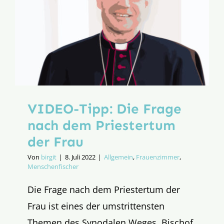
Weg
VIDEO-Tipp: Die Frage
nach dem Priestertum
der Frau
Von
birgit
|
8. Juli 2022
|
Allgemein
,
Frauenzimmer
,
Menschenfischer
Die Frage nach dem Priestertum der
Frau ist eines der umstrittensten
Themen des Synodalen Weges. Bischof