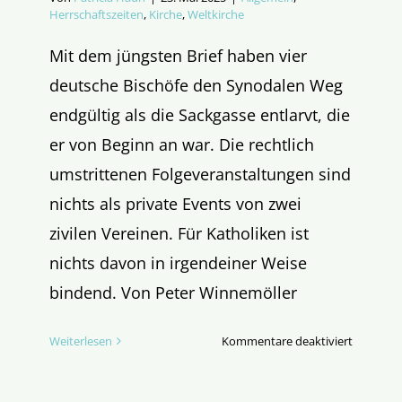
Herrschaftszeiten
,
Kirche
,
Weltkirche
Mit dem jüngsten Brief haben vier
deutsche Bischöfe den Synodalen Weg
endgültig als die Sackgasse entlarvt, die
er von Beginn an war. Die rechtlich
umstrittenen Folgeveranstaltungen sind
nichts als private Events von zwei
zivilen Vereinen. Für Katholiken ist
nichts davon in irgendeiner Weise
bindend. Von Peter Winnemöller
für
Weiterlesen
Kommentare deaktiviert
Am
Ende