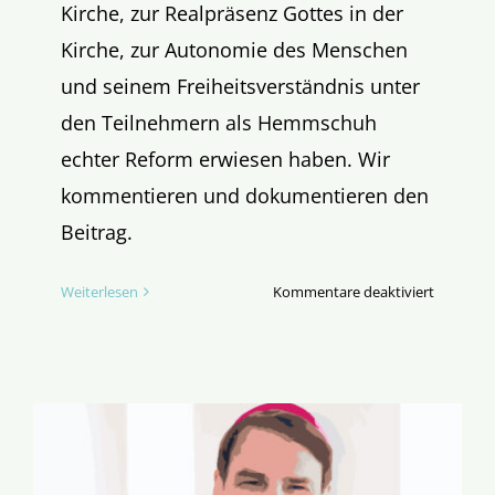
Kirche, zur Realpräsenz Gottes in der
Kirche, zur Autonomie des Menschen
und seinem Freiheitsverständnis unter
den Teilnehmern als Hemmschuh
echter Reform erwiesen haben. Wir
kommentieren und dokumentieren den
Beitrag.
für
Weiterlesen
Kommentare deaktiviert
Bischof
Oster
mit
kritischer
Analyse
zum
Synodale