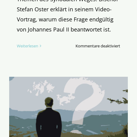
Stefan Oster erklärt in seinem Video-
Vortrag, warum diese Frage endgültig
von Johannes Paul II beantwortet ist.
für
Weiterlesen
Kommentare deaktiviert
VIDEO-
Tipp:
Die
Frage
nach
dem
Priester
der
Frau