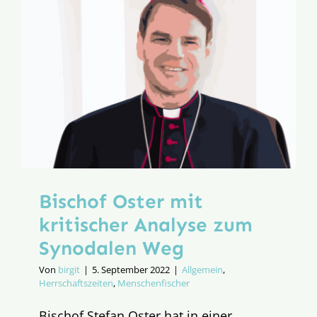
erneut
vom
Synodale
Ausschus
Bischof Oster mit
kritischer Analyse zum
Synodalen Weg
Von
birgit
|
5. September 2022
|
Allgemein
,
Herrschaftszeiten
,
Menschenfischer
Bischof Stefan Oster hat in einer