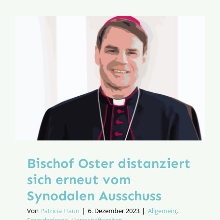
der
“Synodal
Sackgass
Bischof Oster distanziert
sich erneut vom
Synodalen Ausschuss
Von
Patricia Haun
|
6. Dezember 2023
|
Allgemein
,