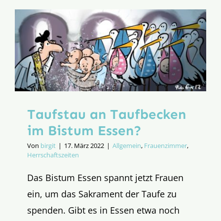
Obskura
Taufstau an Taufbecken
im Bistum Essen?
Von
birgit
|
17. März 2022
|
Allgemein
,
Frauenzimmer
,
Herrschaftszeiten
Das Bistum Essen spannt jetzt Frauen
ein, um das Sakrament der Taufe zu
spenden. Gibt es in Essen etwa noch