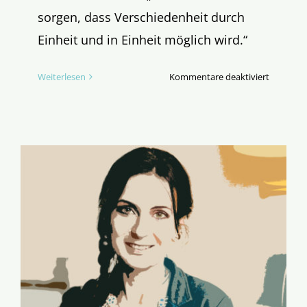
sorgen, dass Verschiedenheit durch
Einheit und in Einheit möglich wird.“
für
Weiterlesen
Kommentare deaktiviert
Bischof
Overbeck
die
Vielfalt
und
die
Weltsyn