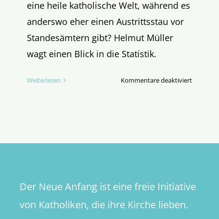
eine heile katholische Welt, während es
anderswo eher einen Austrittsstau vor
Standesämtern gibt? Helmut Müller
wagt einen Blick in die Statistik.
für
Weiterlesen
Kommentare deaktiviert
Taufstau
an
Taufbeck
im
Bistum
Essen?
Der Neue Anfang ist eine freie Initiative
von Katholiken, die ihre Kirche lieben.