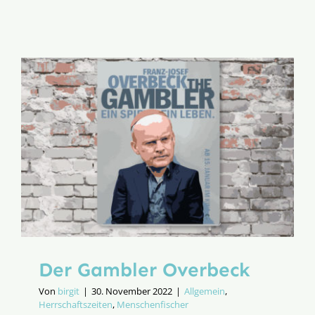
Lebenssti
sticht
Lebensre
Der Gambler Overbeck
Von
birgit
|
30. November 2022
|
Allgemein
,
Herrschaftszeiten
,
Menschenfischer