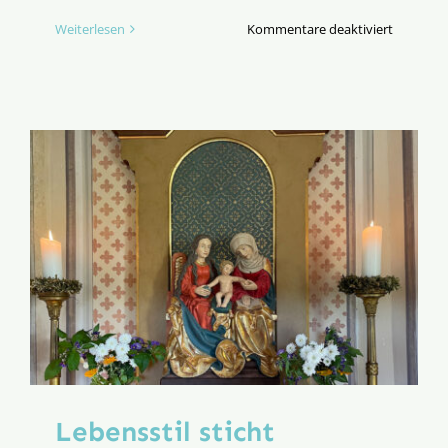
für
Weiterlesen
Kommentare deaktiviert
Katholisc
Nur
Etikett
oder
echter
Inhalt?
Lebensstil sticht