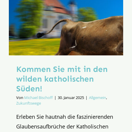
Aufbruch
Kommen Sie mit in den
wilden katholischen
Süden!
Von
Michael Bischoff
|
30. Januar 2025
|
Allgemein
,
Zukunftswege
Erleben Sie hautnah die faszinierenden
Glaubensaufbrüche der Katholischen