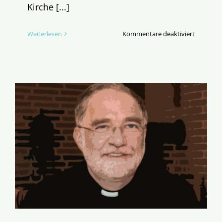
Kirche [...]
für
Weiterlesen
Kommentare deaktiviert
Kommen
Sie
mit
in
den
wilden
katholis
Süden!