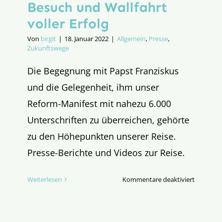
Besuch und Wallfahrt
voller Erfolg
Von
birgit
|
18. Januar 2022
|
Allgemein
,
Presse
,
Zukunftswege
Die Begegnung mit Papst Franziskus
und die Gelegenheit, ihm unser
Reform-Manifest mit nahezu 6.000
Unterschriften zu überreichen, gehörte
zu den Höhepunkten unserer Reise.
Presse-Berichte und Videos zur Reise.
für
Weiterlesen
Kommentare deaktiviert
Rom-
Rückblick
Papst-