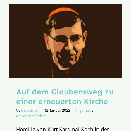
Besuch
und
Wallfahrt
voller
Erfolg
Auf dem Glaubensweg zu
einer erneuerten Kirche
Von
salomon
|
12. Januar 2022
|
Allgemein
,
Menschenfischer
Homilie von Kurt Kardinal Koch in der