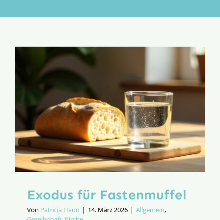
Aktion
Veröffentlichungen
Exodus für Fastenmuffel
Von
Patricia Haun
|
14. März 2026
|
Allgemein
,
Gesellschaft
,
Kirche