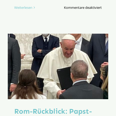
für
Weiterlesen
Kommentare deaktiviert
Pressespi
Reform-
Manifest
in
Rom
an
Papst
Franzisk
übergeb
Rom-Rückblick: Papst-