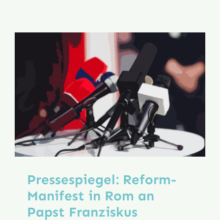
nach
Rom,
auf,
zu
den
Quellen!
Pressespiegel: Reform-
Manifest in Rom an
Papst Franziskus