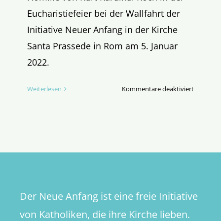
Eucharistiefeier bei der Wallfahrt der
Initiative Neuer Anfang in der Kirche
Santa Prassede in Rom am 5. Januar
2022.
für
Weiterlesen
Kommentare deaktiviert
Auf
dem
Glauben
zu
einer
erneuert
Kirche
Der Neue Anfang ist eine freie Initiative
von Katholiken, die ihre Kirche lieben.