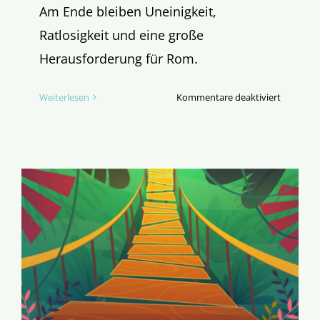
Am Ende bleiben Uneinigkeit,
Ratlosigkeit und eine große
Herausforderung für Rom.
für
Weiterlesen
Kommentare deaktiviert
„Synodal
Weg“:
Das
Spiel
ist
aus.
Was
nun?