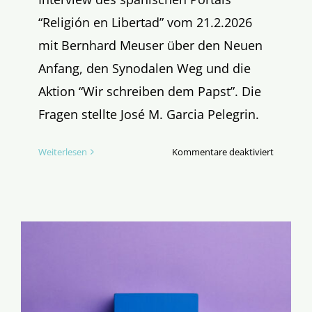
“Religión en Libertad” vom 21.2.2026
mit Bernhard Meuser über den Neuen
Anfang, den Synodalen Weg und die
Aktion “Wir schreiben dem Papst”. Die
Fragen stellte José M. Garcia Pelegrin.
für
Weiterlesen
Kommentare deaktiviert
Die
Lage
der
Kirche
in
Deutschl
–
Bernhard
Meuser