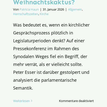
Weihnachtskaktus?
Von
Patricia Haun
|
31. Januar 2026
|
Allgemein
,
Herrschaftszeiten
,
Kirche
Was bedeutet es, wenn ein kirchlicher
Gesprächsprozess plötzlich in
Legislaturperioden denkt? Auf einer
Pressekonferenz im Rahmen des
Synodalen Weges fiel ein Begriff, der
mehr verrät, als er vielleicht sollte.
Peter Esser ist darüber gestolpert und
analysiert die parlamentarische
Semantik.
für
Weiterlesen
Kommentare deaktiviert
Synodalk