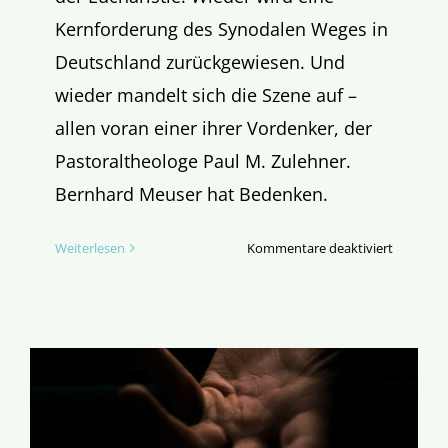
Kernforderung des Synodalen Weges in
Deutschland zurückgewiesen. Und
wieder mandelt sich die Szene auf –
allen voran einer ihrer Vordenker, der
Pastoraltheologe Paul M. Zulehner.
Bernhard Meuser hat Bedenken.
für
Weiterlesen
Kommentare deaktiviert
Der
Schuhlöff
der
Ministran