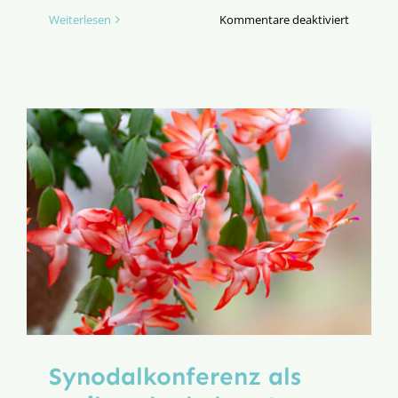
für
Weiterlesen
Kommentare deaktiviert
Ein
Plädoyer
für
Brückenb
Synodalkonferenz als