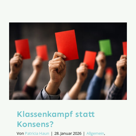
als
Weihnach
Klassenkampf statt
Konsens?
Von
Patricia Haun
|
28. Januar 2026
|
Allgemein
,