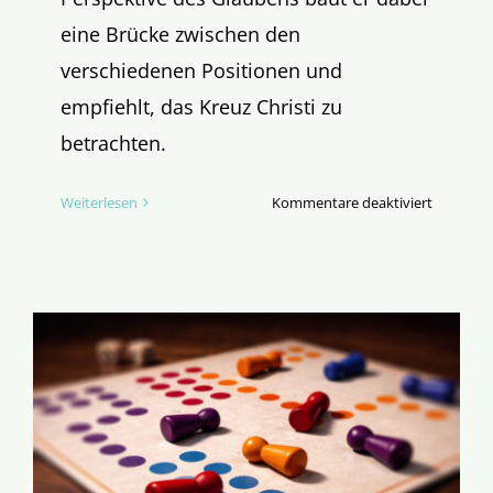
eine Brücke zwischen den
verschiedenen Positionen und
empfiehlt, das Kreuz Christi zu
betrachten.
für
Weiterlesen
Kommentare deaktiviert
Eine
Brücke,
gebaut
aus
Schuldst