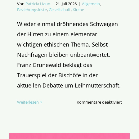
Von
Patricia Haun
|
21. Juli 2026
|
Allgemein
,
Beziehungskiste
,
Gesellschaft
,
Kirche
Wieder einmal dröhnendes Schweigen
der Hirten zu einem elementar
wichtigen ethischen Thema. Selbst
Nachfragen bleiben unbeantwortet.
Franz Grunewald beklagt das
Trauerspiel der Bischöfe in der
aktuellen Debatte um Leihmutterschaft.
für
Weiterlesen
Kommentare deaktiviert
Und
ewig
schweige
die