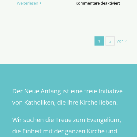
für
Weiterlesen
Kommentare deaktiviert
Was
ist
denn
da
in
1
2
Vor
Frankrei
los?
Der Neue Anfang ist eine freie Initiative
von Katholiken, die ihre Kirche lieben.
Wir suchen die Treue zum Evangelium,
die Einheit mit der ganzen Kirche und