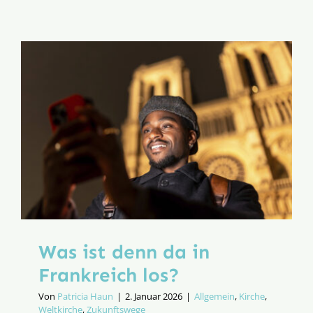
statt
Konsens
Was ist denn da in
Frankreich los?
Von
Patricia Haun
|
2. Januar 2026
|
Allgemein
,
Kirche
,
Weltkirche
,
Zukunftswege