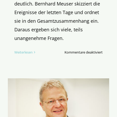
deutlich. Bernhard Meuser skizziert die
Ereignisse der letzten Tage und ordnet
sie in den Gesamtzusammenhang ein.
Daraus ergeben sich viele, teils
unangenehme Fragen.
für
Weiterlesen
Kommentare deaktiviert
Das
Ende
vom
Spiel