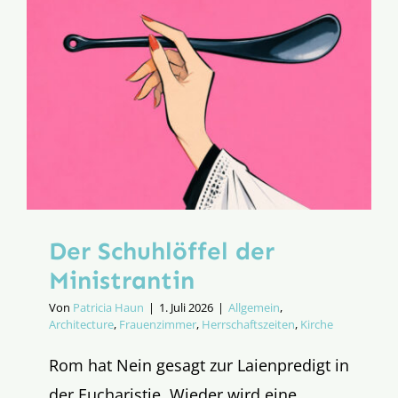
Hirten
Der Schuhlöffel der
Ministrantin
Von
Patricia Haun
|
1. Juli 2026
|
Allgemein
,
Architecture
,
Frauenzimmer
,
Herrschaftszeiten
,
Kirche
Rom hat Nein gesagt zur Laienpredigt in
der Eucharistie. Wieder wird eine