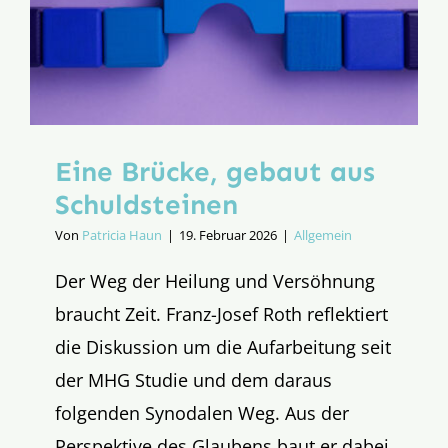
bei
„Religión
en
Libertad“
Eine Brücke, gebaut aus
Schuldsteinen
Von
Patricia Haun
|
19. Februar 2026
|
Allgemein
Der Weg der Heilung und Versöhnung
braucht Zeit. Franz-Josef Roth reflektiert
die Diskussion um die Aufarbeitung seit
der MHG Studie und dem daraus
folgenden Synodalen Weg. Aus der
Perspektive des Glaubens baut er dabei