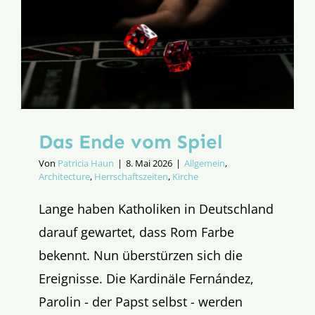
Das Ende vom Spiel
Von
Patricia Haun
|
8. Mai 2026
|
Allgemein
,
Architecture
,
Herrschaftszeiten
,
Kirche
Lange haben Katholiken in Deutschland
darauf gewartet, dass Rom Farbe
bekennt. Nun überstürzen sich die
Ereignisse. Die Kardinäle Fernández,
Parolin - der Papst selbst - werden