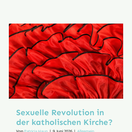
Auf
einem
Auge
blind?
Sexuelle Revolution in
der katholischen Kirche?
Von
Patricia Haun
|
9. Juni 2026
|
Allgemein
,