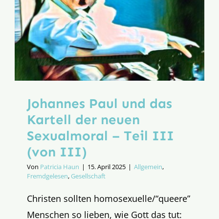
Johannes Paul und das
Kartell der neuen
Sexualmoral – Teil III
(von III)
Von
Patricia Haun
|
15. April 2025
|
Allgemein
,
Fremdgelesen
,
Gesellschaft
Christen sollten homosexuelle/“queere”
Menschen so lieben, wie Gott das tut: