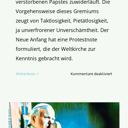
verstorbenen Papstes zuwiderläuft. Die
Vorgehensweise dieses Gremiums
zeugt von Taktlosigkeit, Pietätlosigkeit,
ja unverfrorener Unverschämtheit. Der
Neue Anfang hat eine Protestnote
formuliert, die der Weltkirche zur
Kenntnis gebracht wird.
für
Weiterlesen
Kommentare deaktiviert
Protestn
gegen
Handrei
von
ZdK
und
DBK