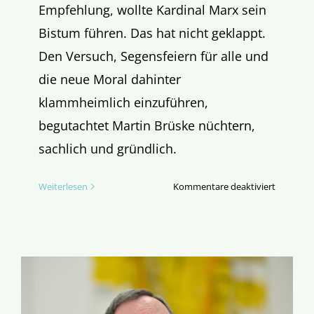
Empfehlung, wollte Kardinal Marx sein
Bistum führen. Das hat nicht geklappt.
Den Versuch, Segensfeiern für alle und
die neue Moral dahinter
klammheimlich einzuführen,
begutachtet Martin Brüske nüchtern,
sachlich und gründlich.
für
Weiterlesen
Kommentare deaktiviert
Der
“Geheime
des
Kardinals
von
Münche