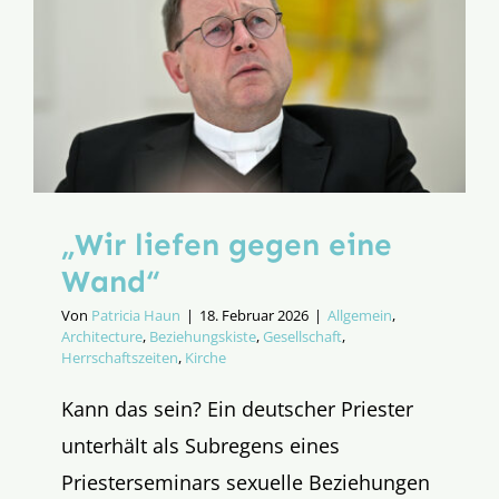
„Wir liefen gegen eine
Wand“
Von
Patricia Haun
|
18. Februar 2026
|
Allgemein
,
Architecture
,
Beziehungskiste
,
Gesellschaft
,
Herrschaftszeiten
,
Kirche
Kann das sein? Ein deutscher Priester
unterhält als Subregens eines
Priesterseminars sexuelle Beziehungen