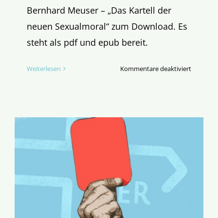
Bernhard Meuser – „Das Kartell der
neuen Sexualmoral“ zum Download. Es
steht als pdf und epub bereit.
für
Weiterlesen
Kommentare deaktiviert
Für
Bücherw
Das
neue
E-
Book
in
der
Serie
„Edition
Neuer
Anfang“