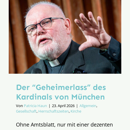
katholis
Kirche?
Der “Geheimerlass” des
Kardinals von München
Von
Patricia Haun
|
23. April 2026
|
Allgemein
,
Gesellschaft
,
Herrschaftszeiten
,
Kirche
Ohne Amtsblatt, nur mit einer dezenten