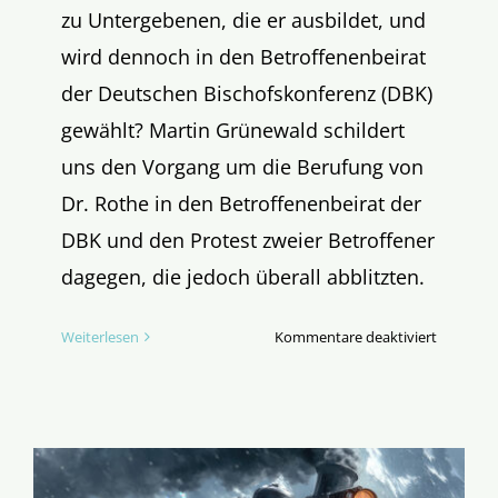
zu Untergebenen, die er ausbildet, und
wird dennoch in den Betroffenenbeirat
der Deutschen Bischofskonferenz (DBK)
gewählt? Martin Grünewald schildert
uns den Vorgang um die Berufung von
Dr. Rothe in den Betroffenenbeirat der
DBK und den Protest zweier Betroffener
dagegen, die jedoch überall abblitzten.
für
Weiterlesen
Kommentare deaktiviert
„Wir
liefen
gegen
eine
Wand“