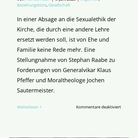
Beziehungskiste
,
Gesellschaft
In einer Absage an die Sexualethik der
Kirche, die durch eine andere Lehre
ersetzt werden soll, ist von Ehe und
Familie keine Rede mehr. Eine
Stellungnahme von Stephan Raabe zu
Forderungen von Generalvikar Klaus
Pfeffer und Moraltheologe Jochen
Sautermeister.
für
Weiterlesen
Kommentare deaktiviert
Sexuelle
Revoluti
in
der