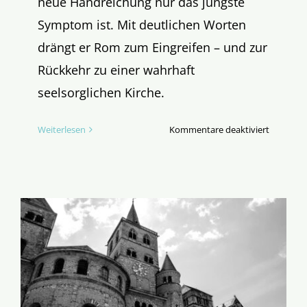
neue Handreichung nur das jüngste
Symptom ist. Mit deutlichen Worten
drängt er Rom zum Eingreifen – und zur
Rückkehr zu einer wahrhaft
seelsorglichen Kirche.
für
Weiterlesen
Kommentare deaktiviert
Über
die
Klippe