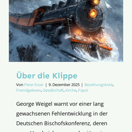
Über die Klippe
Von
Peter Esser
|
9. Dezember 2025
|
Beziehungskiste
,
Fremdgelesen
,
Gesellschaft
,
Kirche
,
Papst
George Weigel warnt vor einer lang
gewachsenen Fehlentwicklung in der
Deutschen Bischofskonferenz, deren