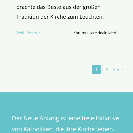
brachte das Beste aus der großen
Tradition der Kirche zum Leuchten.
für
Weiterlesen
Kommentare deaktiviert
Johannes
Paul
und
das
Kartell
1
2
Vor
der
neuen
Sexualmo
–
Teil
II
Der Neue Anfang ist eine freie Initiative
(von
III)
von Katholiken, die ihre Kirche lieben.