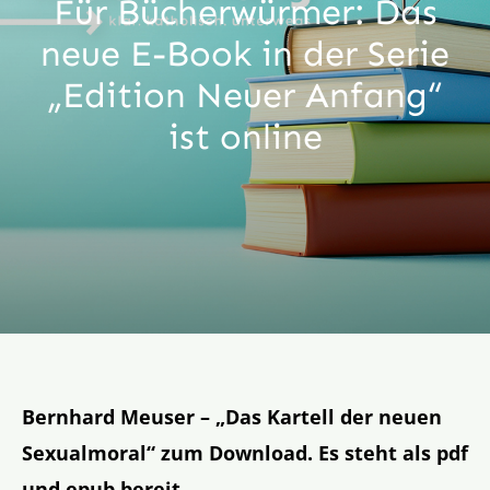
Für Bücherwürmer: Das
Aktion
neue E-Book in der Serie
„Edition Neuer Anfang“
Veröffentlichungen
ist online
Bernhard Meuser – „Das Kartell der neuen
Sexualmoral“ zum Download. Es steht als pdf
und epub bereit.