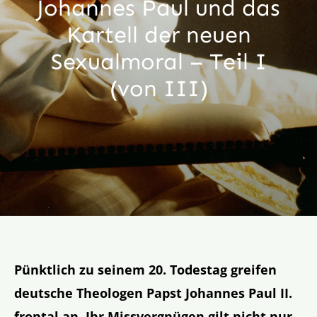
Johannes Paul und das
Aktion
Kartell der neuen
Sexualmoral – Teil I
Veröffentlichungen
(von III)
Pünktlich zu seinem 20. Todestag greifen
deutsche Theologen Papst Johannes Paul II.
frontal an. Ihr Missvergnügen gilt nicht nur