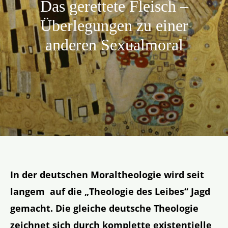
Das gerettete Fleisch –
Aktion
Überlegungen zu einer
anderen Sexualmoral
Veröffentlichungen
In der deutschen Moraltheologie wird seit
langem auf die „Theologie des Leibes“ Jagd
gemacht. Die gleiche deutsche Theologie
zeichnet sich durch komplette existentielle