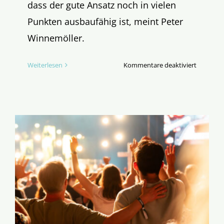
dass der gute Ansatz noch in vielen
Punkten ausbaufähig ist, meint Peter
Winnemöller.
für
Weiterlesen
Kommentare deaktiviert
Ökumeni
Kirchenat
ist
online