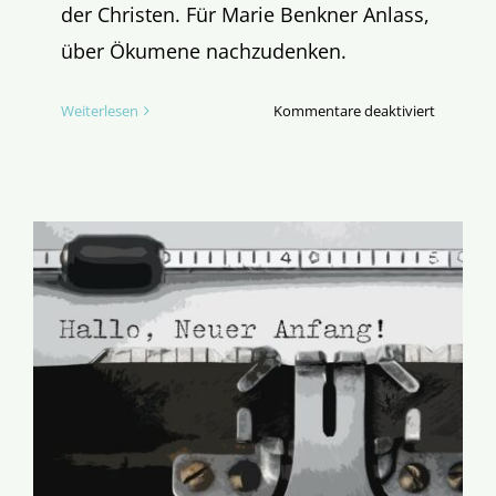
der Christen. Für Marie Benkner Anlass,
über Ökumene nachzudenken.
für
Weiterlesen
Kommentare deaktiviert
UNUM24
–
Warum
Einheit
unter
Christen
wesentli
ist