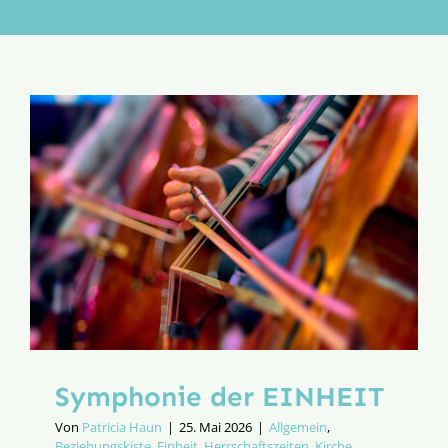
Aktion
Veröffentlichungen
Symphonie der EINHEIT
Von
Patricia Haun
|
25. Mai 2026
|
Allgemein
,
Beziehungskiste
,
Einheit
,
Herrschaftszeiten
,
Kirche