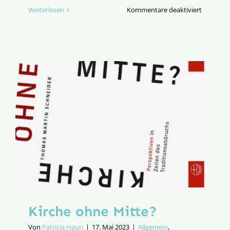
für
Weiterlesen
Kommentare deaktiviert
Kirche
erbauen
statt
abbauen!
Kirche ohne Mitte?
Von
Patricia Haun
|
17. Mai 2023
|
Allgemein
,