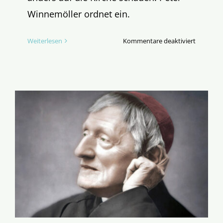
Winnemöller ordnet ein.
für
Weiterlesen
Kommentare deaktiviert
Schwinds
in
Kirchen,
doch
ewig
lockt
der
Glaube