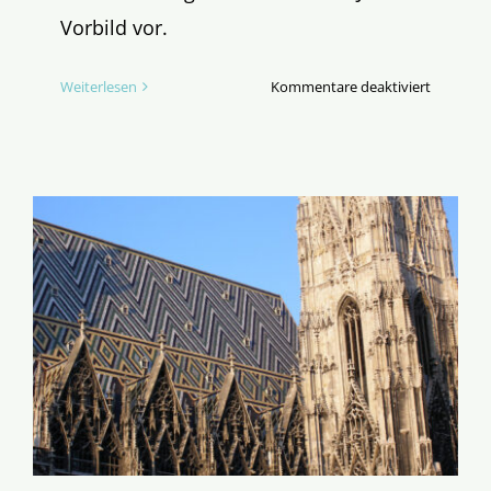
Vorbild vor.
für
Weiterlesen
Kommentare deaktiviert
Der
Herzschl
der
Erneueru
(TEIL
III)