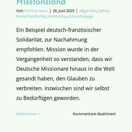
Missionsland
Von
Patricia Haun
|
26. Juni 2025
|
Allgemein
,
Gebet
,
Menschenfischer
,
Weltkirche
,
Zukunftswege
Ein Beispiel deutsch-französischer
Solidarität, zur Nachahmung
empfohlen. Mission wurde in der
Vergangenheit so verstanden, dass wir
Deutsche Missionare hinaus in die Welt
gesandt haben, den Glauben zu
verbreiten. Inzwischen sind wir selbst
zu Bedürftigen geworden.
für
Weiterlesen
Kommentare deaktiviert
Deutschl
ist