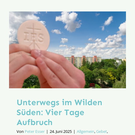
Missions
Unterwegs im Wilden
Süden: Vier Tage
Aufbruch
Von
Peter Esser
|
24. Juni 2025
|
Allgemein
,
Gebet
,