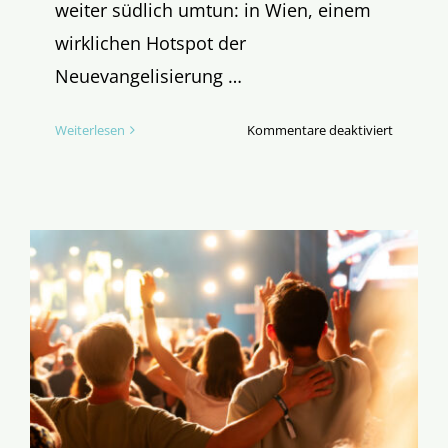
weiter südlich umtun: in Wien, einem
wirklichen Hotspot der
Neuevangelisierung …
für
Weiterlesen
Kommentare deaktiviert
Freundes
in
WIEN
Im
Hotspot
der
Neuevang