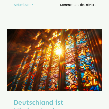
für
Weiterlesen
Kommentare deaktiviert
Charlie
Kirk,
ich
und
die
Zukunft
der
Meinungs
Deutschland ist