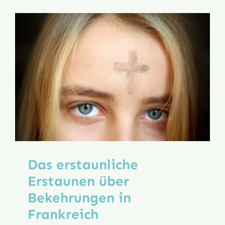
auf
Papst
Franzisk
Das erstaunliche
Erstaunen über
Bekehrungen in
Frankreich