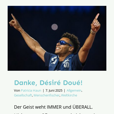
Süden:
Vier
Tage
Aufbruch
Danke, Désiré Doué!
Von
Patricia Haun
|
7. Juni 2025
|
Allgemein
,
Gesellschaft
,
Menschenfischer
,
Weltkirche
Der Geist weht IMMER und ÜBERALL.