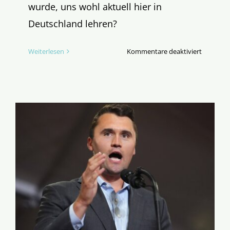
wurde, uns wohl aktuell hier in
Deutschland lehren?
für
Weiterlesen
Kommentare deaktiviert
John
Henry
Newman
–
Impulse
für
die
Kirche
in
Deutschl