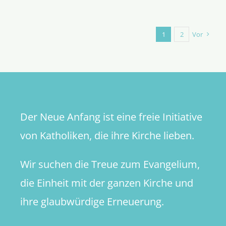
Erstaune
über
Bekehru
1
2
Vor
in
Frankrei
Der Neue Anfang ist eine freie Initiative
von Katholiken, die ihre Kirche lieben.
Wir suchen die Treue zum Evangelium,
die Einheit mit der ganzen Kirche und
ihre glaubwürdige Erneuerung.