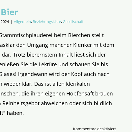
 Bier
i 2024
|
Allgemein
,
Beziehungskiste
,
Gesellschaft
 Stammtischplauderei beim Bierchen stellt
asklar den Umgang mancher Kleriker mit dem
ar. Trotz bierernstem Inhalt liest sich der
Genießen Sie die Lektüre und schauen Sie bis
Glases! Irgendwann wird der Kopf auch nach
wieder klar. Das ist allen klerikalen
nschen, die ihren eigenen Hopfensaft brauen
Reinheitsgebot abweichen oder sich bildlich
ft" haben.
für
Kommentare deaktiviert