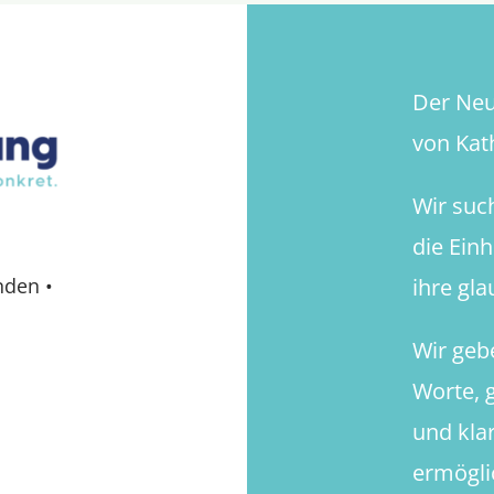
Der Neue
von Kath
Wir suc
die Ein
ihre gl
nden
•
Wir geb
Worte, g
und kla
ermögli