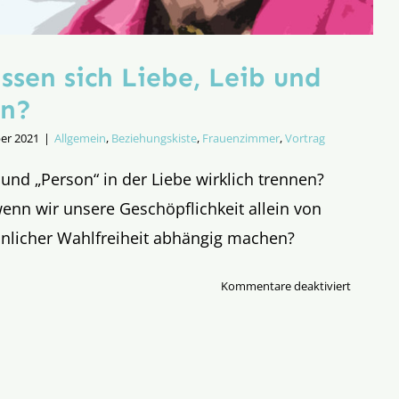
ssen sich Liebe, Leib und
en?
er 2021
|
Allgemein
,
Beziehungskiste
,
Frauenzimmer
,
Vortrag
 und „Person“ in der Liebe wirklich trennen?
wenn wir unsere Geschöpflichkeit allein von
nlicher Wahlfreiheit abhängig machen?
für
Kommentare deaktiviert
Vortrag:
Lassen
sich
Liebe,
Leib