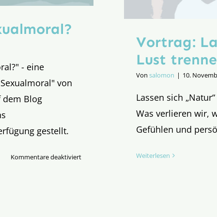
xualmoral?
Vortrag: La
Lust trenn
al?" - eine
Von
salomon
|
10. Novemb
 Sexualmoral" von
Lassen sich „Natur“
f dem Blog
Was verlieren wir, 
ns
Gefühlen und persö
rfügung gestellt.
Weiterlesen
für
Kommentare deaktiviert
Brauchen
wir
eine
neue
Sexualmoral?