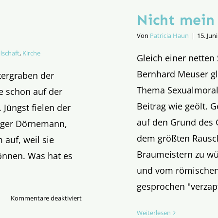
Nicht mein
Von
Patricia Haun
|
15. Jun
lschaft
,
Kirche
Gleich einer netten
Bernhard Meuser gl
tergraben der
Thema Sexualmoral d
e schon auf der
Beitrag wie geölt. 
 Jüngst fielen der
auf den Grund des 
lger Dörnemann,
dem größten Rausch 
auf, weil sie
Braumeistern zu wü
können. Was hat es
und vom römischen 
gesprochen "verzap
für
Kommentare deaktiviert
Die
Weiterlesen