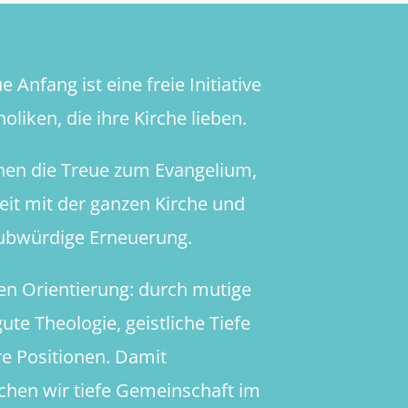
und
Lust
trennen?
 Anfang ist eine freie Initiative
oliken, die ihre Kirche lieben.
hen die Treue zum Evangelium,
heit mit der ganzen Kirche und
aubwürdige Erneuerung.
en Orientierung: durch mutige
ute Theologie, geistliche Tiefe
re Positionen. Damit
chen wir tiefe Gemeinschaft im