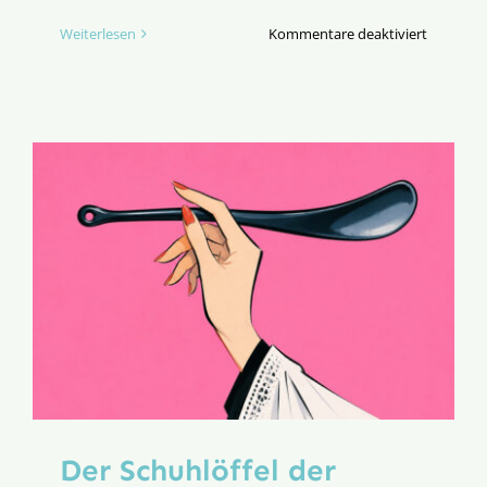
für
Weiterlesen
Kommentare deaktiviert
Freundes
in
WIEN
Im
Hotspot
der
Neuevang
Der Schuhlöffel der