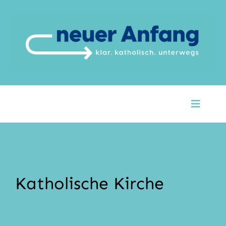
Zum
Inhalt
springen
Toggle
Naviga
Startseite
Über Uns
Katholische Kirche
Unsere Themen
Argumente