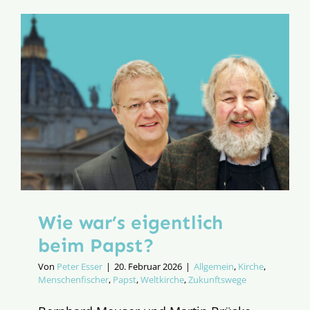
Kirche
in
Deutschl
–
Bernhard
Meuser
bei
„Religión
en
Libertad“
Wie war’s eigentlich
beim Papst?
Von
Peter Esser
|
20. Februar 2026
|
Allgemein
,
Kirche
,
Menschenfischer
,
Papst
,
Weltkirche
,
Zukunftswege