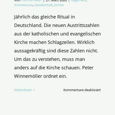
Von
Patricia Haun
|
21. März 2026
|
Allgemein
,
Architecture
,
Gesellschaft
,
Kirche
Jährlich das gleiche Ritual in
Deutschland. Die neuen Austrittszahlen
aus der katholischen und evangelischen
Kirche machen Schlagzeilen. Wirklich
aussagekräftig sind diese Zahlen nicht.
Um das zu verstehen, muss man
anders auf die Kirche schauen. Peter
Winnemöller ordnet ein.
für
Weiterlesen
Kommentare deaktiviert
Schwinds
in
Kirchen,
doch