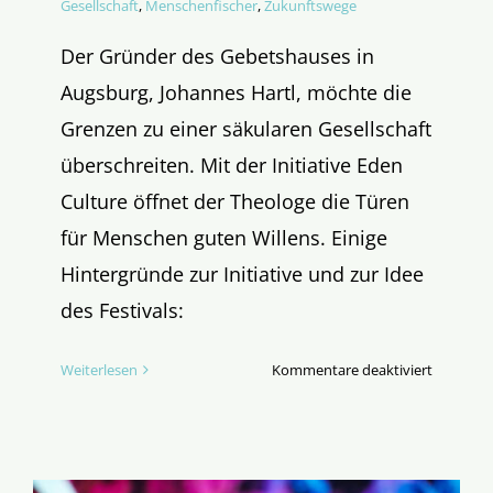
Gesellschaft
,
Menschenfischer
,
Zukunftswege
Der Gründer des Gebetshauses in
Augsburg, Johannes Hartl, möchte die
Grenzen zu einer säkularen Gesellschaft
überschreiten. Mit der Initiative Eden
Culture öffnet der Theologe die Türen
für Menschen guten Willens. Einige
Hintergründe zur Initiative und zur Idee
des Festivals:
für
Weiterlesen
Kommentare deaktiviert
Das
Eden
Fest
–