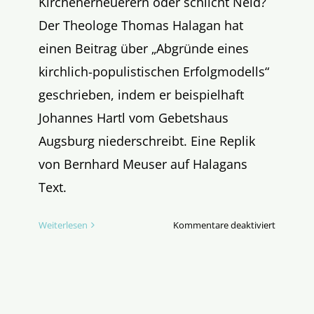
Kirchenerneuerern oder schlicht Neid?
Der Theologe Thomas Halagan hat
einen Beitrag über „Abgründe eines
kirchlich-populistischen Erfolgmodells“
geschrieben, indem er beispielhaft
Johannes Hartl vom Gebetshaus
Augsburg niederschreibt. Eine Replik
von Bernhard Meuser auf Halagans
Text.
für
Weiterlesen
Kommentare deaktiviert
„Das
Abgründi
an
Herrn
Hartl“