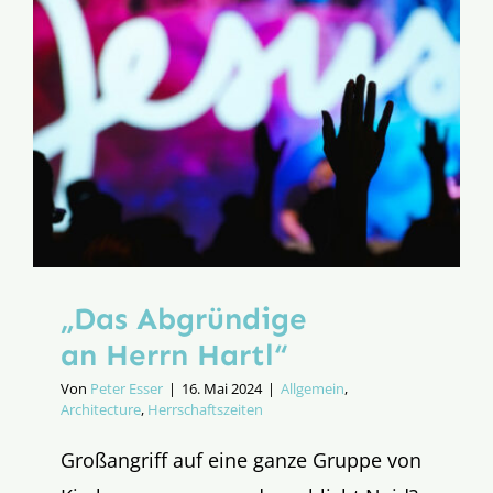
eine
Schnittst
zur
säkulare
Kultur
„Das Abgründige
an Herrn Hartl“
Von
Peter Esser
|
16. Mai 2024
|
Allgemein
,
Architecture
,
Herrschaftszeiten
Großangriff auf eine ganze Gruppe von