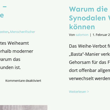
 –
Warum die 
e
Synodalen 
können
zeiten
,
Menschenfischer
Von
salomon
|
1. Februar 
ertes Weiheamt
Das Weihe-Verbot f
nnerhalb moderner
„Basta“-Manier verk
 warum das
Gehorsam für das F
unden ist.
dort offenbar allg
verwechselt werden
für
Kommentare deaktiviert
Weiheamt
Weiterlesen
und
Vaterschaft
–
Gebunden