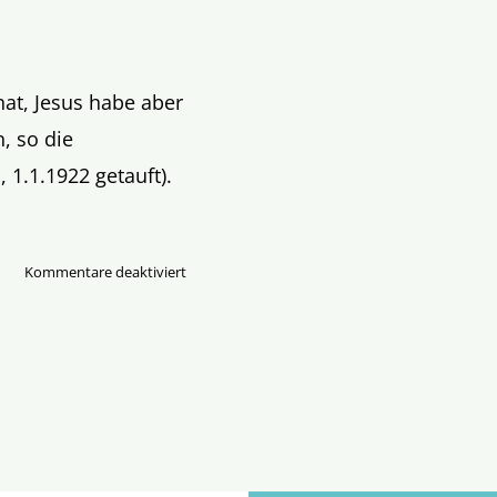
at, Jesus habe aber
, so die
, 1.1.1922 getauft).
für
Kommentare deaktiviert
Empfahl
Edith
Stein
das
„Priestertum
der
Frau“?