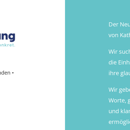
Der Neue
von Kath
Wir suc
die Ein
ihre gl
nden
•
Wir geb
Worte, g
und kla
ermögli