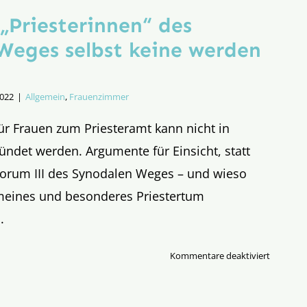
„Priesterinnen“ des
Weges selbst keine werden
2022
|
Allgemein
,
Frauenzimmer
ür Frauen zum Priesteramt kann nicht in
ündet werden. Argumente für Einsicht, statt
orum III des Synodalen Weges – und wieso
emeines und besonderes Priestertum
.
für
Kommentare deaktiviert
Warum
die
„Priester