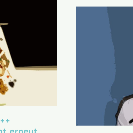
+++
ht erneut