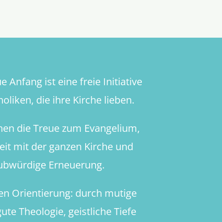
unheilige
Allianz
mit
der
Abtreibu
 Anfang ist eine freie Initiative
oliken, die ihre Kirche lieben.
hen die Treue zum Evangelium,
heit mit der ganzen Kirche und
aubwürdige Erneuerung.
en Orientierung: durch mutige
ute Theologie, geistliche Tiefe