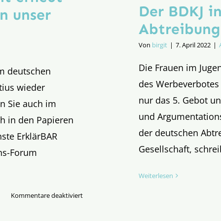
Der BDKJ in
n unser
Abtreibung
Von
birgit
|
7. April 2022
|
Die Frauen im Juge
im deutschen
des Werbeverbotes 
tius wieder
nur das 5. Gebot u
en Sie auch im
und Argumentationsl
ch in den Papieren
der deutschen Abtr
ste ErklärBAR
Gesellschaft, schreib
ons-Forum
Weiterlesen
für
Kommentare deaktiviert
Newsletter
Neuer