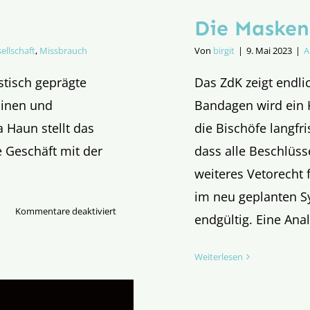
Die Masken 
ellschaft
,
Missbrauch
Von
birgit
|
9. Mai 2023
|
A
tisch geprägte
Das ZdK zeigt endli
hinen und
Bandagen wird ein 
 Haun stellt das
die Bischöfe langfr
 Geschäft mit der
dass alle Beschlüs
weiteres Vetorecht 
im neu geplanten S
für
Kommentare deaktiviert
endgültig. Eine Anal
Ich
kauf
Weiterlesen
mir
ein
Kind