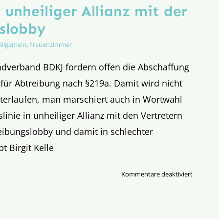
 unheiliger Allianz mit der
slobby
Allgemein
,
Frauenzimmer
ndverband BDKJ fordern offen die Abschaffung
für Abtreibung nach §219a. Damit wird nicht
nterlaufen, man marschiert auch in Wortwahl
inie in unheiliger Allianz mit den Vertretern
eibungslobby und damit in schlechter
t Birgit Kelle
für
Kommentare deaktiviert
Der
BDKJ
in