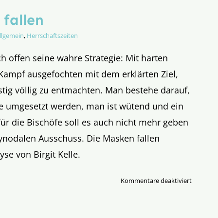
fallen
llgemein
,
Herrschaftszeiten
ch offen seine wahre Strategie: Mit harten
Kampf ausgefochten mit dem erklärten Ziel,
istig völlig zu entmachten. Man bestehe darauf,
se umgesetzt werden, man ist wütend und ein
für die Bischöfe soll es auch nicht mehr geben
ynodalen Ausschuss. Die Masken fallen
yse von Birgit Kelle.
für
Kommentare deaktiviert
Die
Masken
fallen