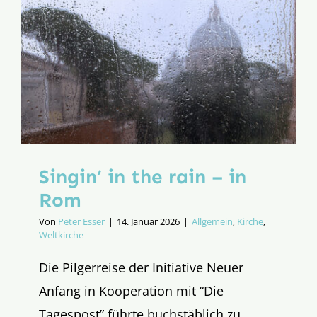
Singin’ in the rain – in
Rom
Von
Peter Esser
|
14. Januar 2026
|
Allgemein
,
Kirche
,
Weltkirche
Die Pilgerreise der Initiative Neuer
Anfang in Kooperation mit “Die
Tagespost” führte buchstäblich zu