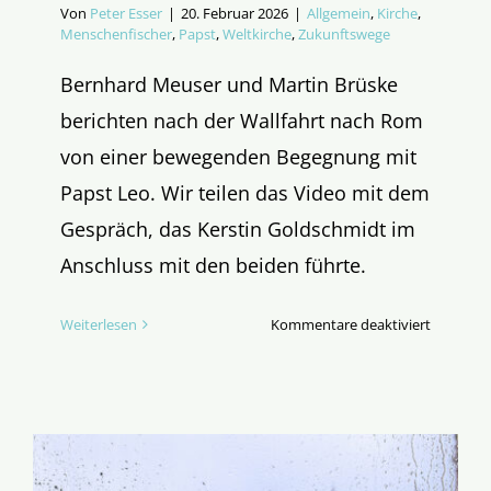
Von
Peter Esser
|
20. Februar 2026
|
Allgemein
,
Kirche
,
Menschenfischer
,
Papst
,
Weltkirche
,
Zukunftswege
Bernhard Meuser und Martin Brüske
berichten nach der Wallfahrt nach Rom
von einer bewegenden Begegnung mit
Papst Leo. Wir teilen das Video mit dem
Gespräch, das Kerstin Goldschmidt im
Anschluss mit den beiden führte.
für
Weiterlesen
Kommentare deaktiviert
Wie
war’s
eigentlic
beim
Papst?