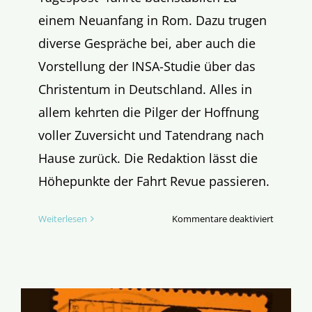
einem Neuanfang in Rom. Dazu trugen
diverse Gespräche bei, aber auch die
Vorstellung der INSA-Studie über das
Christentum in Deutschland. Alles in
allem kehrten die Pilger der Hoffnung
voller Zuversicht und Tatendrang nach
Hause zurück. Die Redaktion lässt die
Höhepunkte der Fahrt Revue passieren.
für
Weiterlesen
Kommentare deaktiviert
Singin’
in
the
rain
–