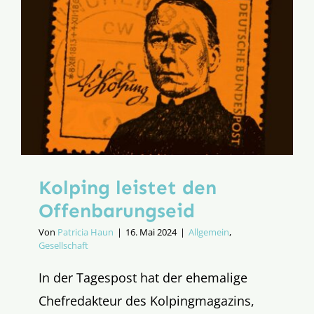
in
Rom
Kolping leistet den
Offenbarungseid
Von
Patricia Haun
|
16. Mai 2024
|
Allgemein
,
Gesellschaft
In der Tagespost hat der ehemalige
Chefredakteur des Kolpingmagazins,