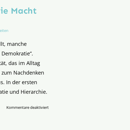
die Macht
eiten
llt, manche
e Demokratie“.
ät, das im Alltag
ein zum Nachdenken
s. In der ersten
tie und Hierarchie.
für
Kommentare deaktiviert
Die
Laien,
die