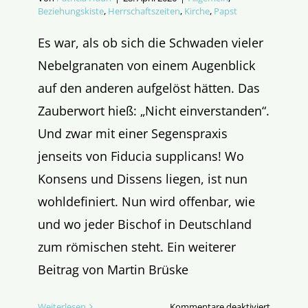
Beziehungskiste
,
Herrschaftszeiten
,
Kirche
,
Papst
Es war, als ob sich die Schwaden vieler
Nebelgranaten von einem Augenblick
auf den anderen aufgelöst hätten. Das
Zauberwort hieß: „Nicht einverstanden“.
Und zwar mit einer Segenspraxis
jenseits von Fiducia supplicans! Wo
Konsens und Dissens liegen, ist nun
wohldefiniert. Nun wird offenbar, wie
und wo jeder Bischof in Deutschland
zum römischen steht. Ein weiterer
Beitrag von Martin Brüske
für
Weiterlesen
Kommentare deaktiviert