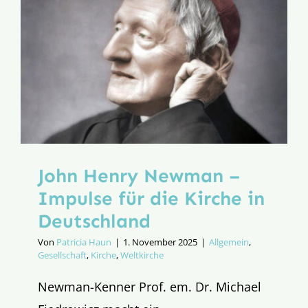
John Henry Newman –
Impulse für die Kirche in
Deutschland
Von
Patricia Haun
|
1. November 2025
|
Allgemein
,
Gesellschaft
,
Kirche
,
Weltkirche
Newman-Kenner Prof. em. Dr. Michael