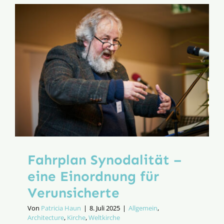
doch
kein
Zauberer!
Fahrplan Synodalität –
eine Einordnung für
Verunsicherte
Von
Patricia Haun
|
8. Juli 2025
|
Allgemein
,
Architecture
,
Kirche
,
Weltkirche