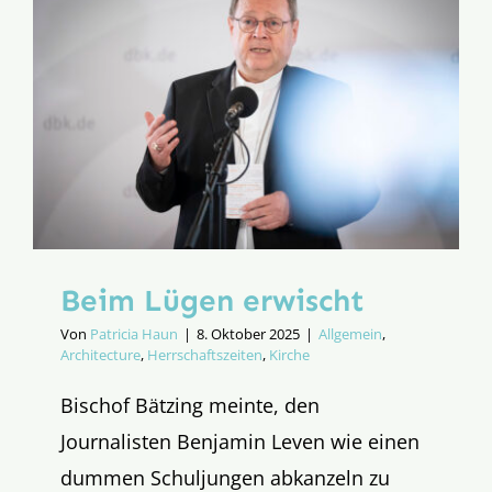
für
die
Kirche
in
Deutschl
Beim Lügen erwischt
Von
Patricia Haun
|
8. Oktober 2025
|
Allgemein
,
Architecture
,
Herrschaftszeiten
,
Kirche
Bischof Bätzing meinte, den
Journalisten Benjamin Leven wie einen
dummen Schuljungen abkanzeln zu