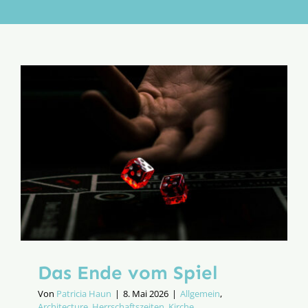
Aktion
Veröffentlichungen
Das Ende vom Spiel
Von
Patricia Haun
|
8. Mai 2026
|
Allgemein
,
Architecture
,
Herrschaftszeiten
,
Kirche