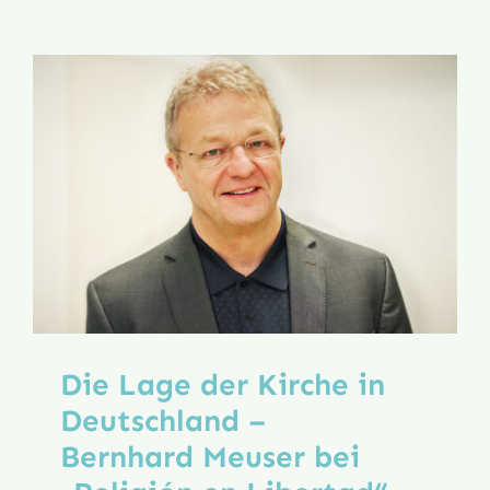
hat
geknurrt.
Papst
Leo
und
die
deutsche
Segensfe
Die Lage der Kirche in
Deutschland –
Bernhard Meuser bei