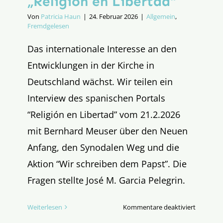
„Religión en Libertad“
Von
Patricia Haun
|
24. Februar 2026
|
Allgemein
,
Fremdgelesen
Das internationale Interesse an den
Entwicklungen in der Kirche in
Deutschland wächst. Wir teilen ein
Interview des spanischen Portals
“Religión en Libertad” vom 21.2.2026
mit Bernhard Meuser über den Neuen
Anfang, den Synodalen Weg und die
Aktion “Wir schreiben dem Papst”. Die
Fragen stellte José M. Garcia Pelegrin.
für
Weiterlesen
Kommentare deaktiviert
Die