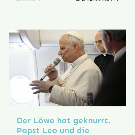
Die
deutsche
Bischöfe
zwischen
Konsens
und
Dissens
Der Löwe hat geknurrt.
Papst Leo und die