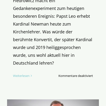
Fiedrowicz macht ein
Gedankenexperiment zum heutigen
besonderen Ereignis: Papst Leo erhebt
Kardinal Newman heute zum
Kirchenlehrer. Was würde der
berühmte Konvertit, der später Kardinal
wurde und 2019 heiliggesprochen
wurde, uns wohl aktuell hier in
Deutschland lehren?
für
Weiterlesen
Kommentare deaktiviert
John
Henry
Newman
–
Impulse