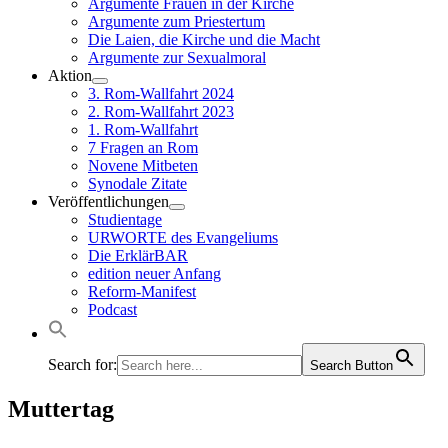
Argumente Frauen in der Kirche
Argumente zum Priestertum
Die Laien, die Kirche und die Macht
Argumente zur Sexualmoral
Aktion
3. Rom-Wallfahrt 2024
2. Rom-Wallfahrt 2023
1. Rom-Wallfahrt
7 Fragen an Rom
Novene Mitbeten
Synodale Zitate
Veröffentlichungen
Studientage
URWORTE des Evangeliums
Die ErklärBAR
edition neuer Anfang
Reform-Manifest
Podcast
Search for:
Search Button
Muttertag