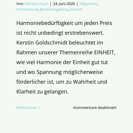
Von
Patricia Haun
|
24. Juni 2026
|
Allgemein
,
Architecture
,
Beziehungskiste
,
Einheit
Harmoniebedürftigkeit um jeden Preis
ist nicht unbedingt erstrebenswert.
Kerstin Goldschmidt beleuchtet im
Rahmen unserer Themenreihe EINHEIT,
wie viel Harmonie der Einheit gut tut
und wo Spannung möglicherweise
förderlicher ist, um zu Wahrheit und
Klarheit zu gelangen.
für
Weiterlesen
Kommentare deaktiviert
Muss
EINHEIT
harmoni