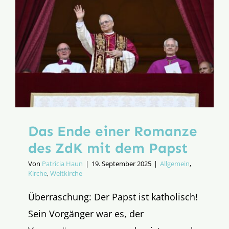
Das Ende einer Romanze
des ZdK mit dem Papst
Von
Patricia Haun
|
19. September 2025
|
Allgemein
,
Kirche
,
Weltkirche
Überraschung: Der Papst ist katholisch!
Sein Vorgänger war es, der