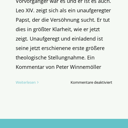
Vorvorgänger war es und er ist es auch.
Leo XIV. zeigt sich als ein unaufgeregter
Papst, der die Versöhnung sucht. Er tut
dies in größter Klarheit, wie er jetzt
zeigt. Unaufgeregt und einladend ist
seine jetzt erschienene erste größere
theologische Stellungnahme. Ein
Kommentar von Peter Winnemöller
für
Weiterlesen
Kommentare deaktiviert
Das
Ende
einer
Romanze
des
ZdK