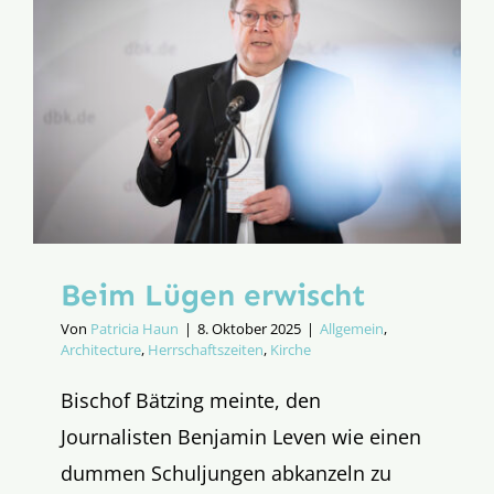
angezeig
ist?
(Teil
4/4)
Beim Lügen erwischt
Von
Patricia Haun
|
8. Oktober 2025
|
Allgemein
,
Architecture
,
Herrschaftszeiten
,
Kirche
Bischof Bätzing meinte, den
Journalisten Benjamin Leven wie einen
dummen Schuljungen abkanzeln zu