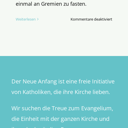
einmal an Gremien zu fasten.
für
Weiterlesen
Kommentare deaktiviert
Gremienf
für
die
Bischofs­
konferen
Der Neue Anfang ist eine freie Initiative
von Katholiken, die ihre Kirche lieben.
Wir suchen die Treue zum Evangelium,
die Einheit mit der ganzen Kirche und