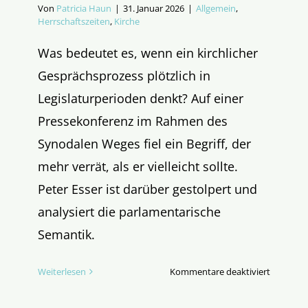
Von
Patricia Haun
|
31. Januar 2026
|
Allgemein
,
Herrschaftszeiten
,
Kirche
Was bedeutet es, wenn ein kirchlicher
Gesprächsprozess plötzlich in
Legislaturperioden denkt? Auf einer
Pressekonferenz im Rahmen des
Synodalen Weges fiel ein Begriff, der
mehr verrät, als er vielleicht sollte.
Peter Esser ist darüber gestolpert und
analysiert die parlamentarische
Semantik.
für
Weiterlesen
Kommentare deaktiviert
Synodalk
als