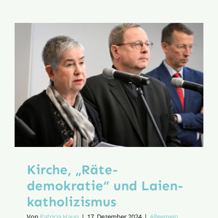
Weihnach
Kirche, „Räte­
demokratie“ und Laien­
katholizismus
Von
Patricia Haun
|
17. Dezember 2024
|
Allgemein
,