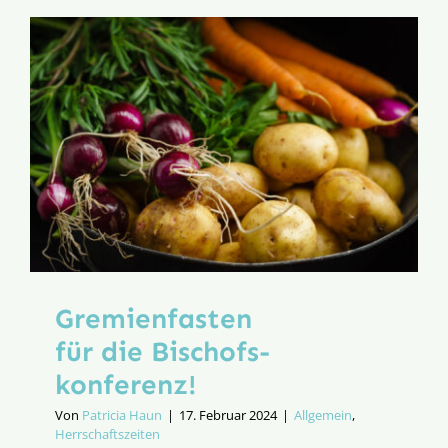
das
Geld
Gremienfasten
für die Bischofs­
konferenz!
Von
Patricia Haun
|
17. Februar 2024
|
Allgemein
,
Herrschaftszeiten