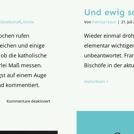
Und ewig s
Gesellschaft
,
Kirche
Von
Patricia Haun
|
21. Juli
Wochen rufen
Wieder einmal dröh
leichen und einige
elementar wichtige
, ob die katholische
unbeantwortet. Fra
erlei Maß messen.
Bischöfe in der akt
gst auf einem Auge
Weiterlesen
nd kommentiert.
für
Kommentare deaktiviert
Auf
einem
Auge
blind?