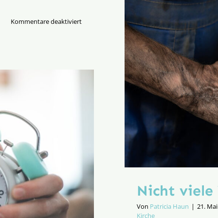
für
Kommentare deaktiviert
Der
Merismus-
Trick
–
oder:
die
rhetorische
Erfindung
der
vielen
Geschlechter
Nicht viele
Von
Patricia Haun
|
21. Mai
Kirche