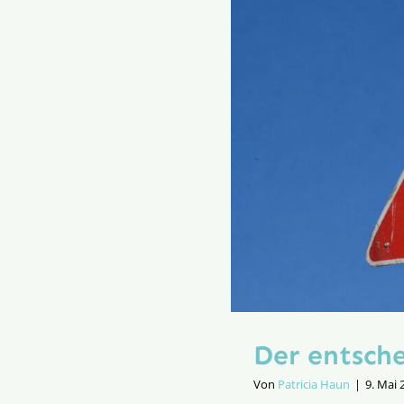
„Hab
Mut,
steh
auf!“
Der entsch
Von
Patricia Haun
|
9. Mai 