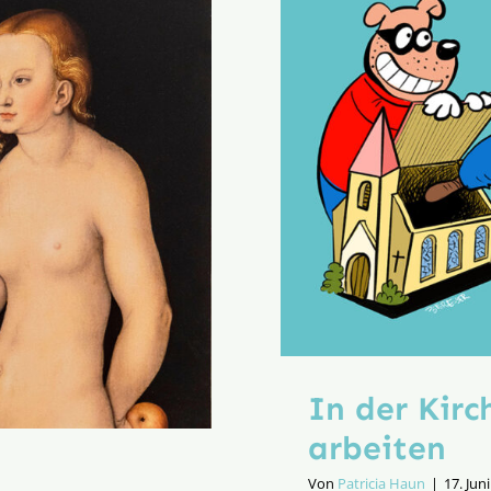
In der Kirc
arbeiten
Von
Patricia Haun
|
17. Jun