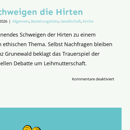
chweigen die Hirten
 2026
|
Allgemein
,
Beziehungskiste
,
Gesellschaft
,
Kirche
nendes Schweigen der Hirten zu einem
n ethischen Thema. Selbst Nachfragen bleiben
nz Grunewald beklagt das Trauerspiel der
uellen Debatte um Leihmutterschaft.
für
Kommentare deaktiviert
Und
ewig
schweige
die
Hirten