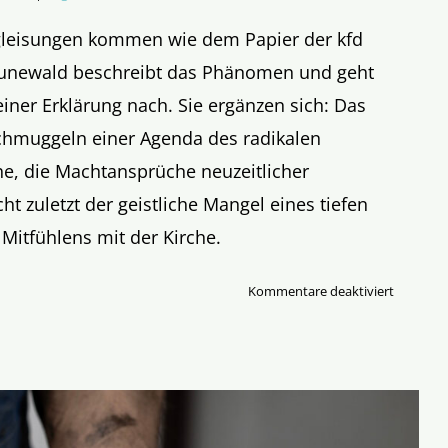
gleisungen kommen wie dem Papier der kfd
runewald beschreibt das Phänomen und geht
einer Erklärung nach. Sie ergänzen sich: Das
chmuggeln einer Agenda des radikalen
he, die Machtansprüche neuzeitlicher
cht zuletzt der geistliche Mangel eines tiefen
Mitfühlens mit der Kirche.
für
Kommentare deaktiviert
In
der
Kirche
gegen
die
Kirche