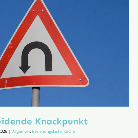
eidende Knackpunkt
2026
|
Allgemein
,
Beziehungskiste
,
Kirche