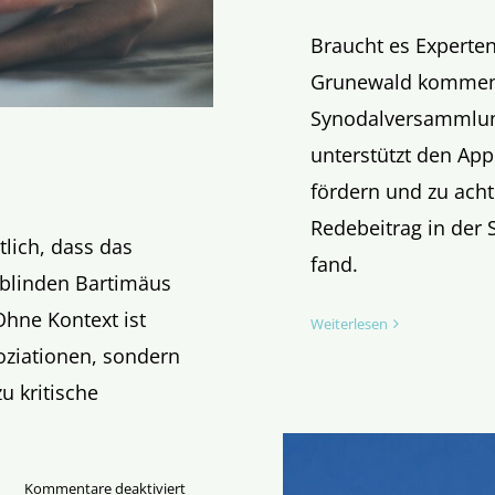
Braucht es Experten
Grunewald kommenti
Synodalversammlung
unterstützt den App
fördern und zu acht
Redebeitrag in der
lich, dass das
fand.
 blinden Bartimäus
hne Kontext ist
Weiterlesen
soziationen, sondern
u kritische
für
Kommentare deaktiviert