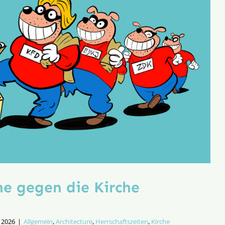
he gegen die Kirche
i 2026
|
Allgemein
,
Architecture
,
Herrschaftszeiten
,
Kirche