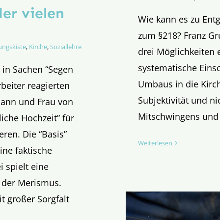
er vielen
Wie kann es zu Ent
zum §218? Franz G
ungskiste
,
Kirche
,
Soziallehre
drei Möglichkeiten 
systematische Eins
 in Sachen “Segen
Umbaus in die Kirc
rbeiter reagierten
Subjektivität und ni
 Mann und Frau von
Mitschwingens und 
liche Hochzeit” für
eren. Die “Basis”
Weiterlesen
ine faktische
 spielt eine
: der Merismus.
t großer Sorgfalt