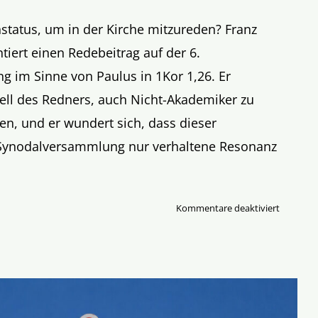
status, um in der Kirche mitzureden? Franz
ert einen Redebeitrag auf der 6.
 im Sinne von Paulus in 1Kor 1,26. Er
ell des Redners, auch Nicht-Akademiker zu
en, und er wundert sich, dass dieser
 Synodalversammlung nur verhaltene Resonanz
für
Kommentare deaktiviert
Nicht
viele
Weise
im
irdischen
Sinn