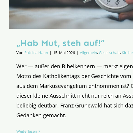
„Hab Mut, steh auf!“
Von
Patricia Haun
|
15. Mai 2026
|
Allgemein
,
Gesellschaft
,
Kirche
Wer — außer den Bibelkennern — merkt eigent
Motto des Katholikentags der Geschichte vom
aus dem Markusevangelium entnommen ist? O
dieser kleine Ausschnitt nicht nur reich an As
beliebig deutbar. Franz Grunewald hat sich daz
Gedanken gemacht.
Weiterlesen