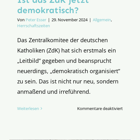
demokratisch?
Von
Peter Esser
|
29. November 2024
|
Allgemein
,
Herrschaftszeiten
Das Zentralkomitee der deutschen
Katholiken (ZdK) hat sich erstmals ein
„Leitbild“ gegeben und beansprucht
neuerdings, „demokratisch organisiert“
zu sein. Das ist nicht nur neu, sondern
anmaßend und irreführend.
für
Weiterlesen
Kommentare deaktiviert
Ist
das
ZdK
jetzt