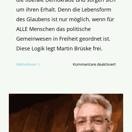
um ihren Erhalt. Denn die Lebensform
des Glaubens ist nur möglich, wenn für
ALLE Menschen das politische
Gemeinwesen in Freiheit geordnet ist.
Diese Logik legt Martin Brüske frei.
für
Weiterlesen
Kommentare deaktiviert
Der
Mensch,
sein
Weg
vor
Gott
und
die
liberale