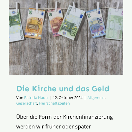
demokrat
Die Kirche und das Geld
Von
Patricia Haun
|
12. Oktober 2024
|
Allgemein
,
Gesellschaft
,
Herrschaftszeiten
Über die Form der Kirchenfinanzierung
werden wir früher oder später