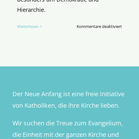
Hierarchie.
für
Weiterlesen
Kommentare deaktiviert
Die
Laien,
die
Kirche
und
die
Macht
(Teil
Der Neue Anfang ist eine freie Initiative
1)
von Katholiken, die ihre Kirche lieben.
Wir suchen die Treue zum Evangelium,
die Einheit mit der ganzen Kirche und