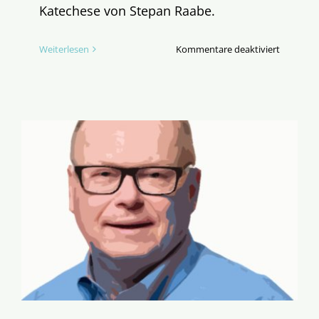
Katechese von Stepan Raabe.
für
Weiterlesen
Kommentare deaktiviert
Wählen
Sie
verantwo
voll