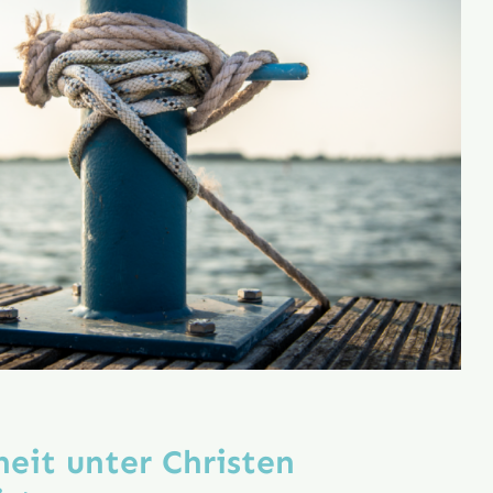
der
Gemeind
eit unter Christen