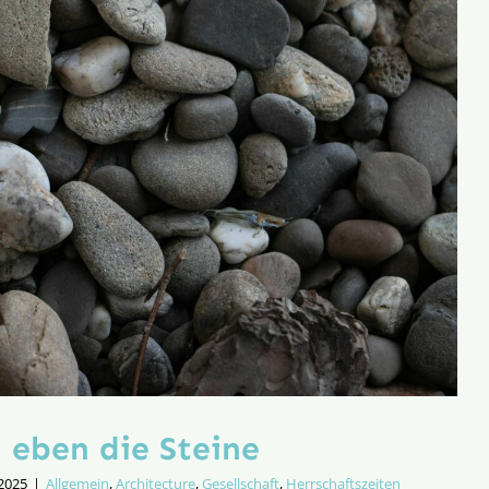
 eben die Steine
 2025
|
Allgemein
,
Architecture
,
Gesellschaft
,
Herrschaftszeiten