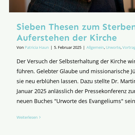
Sieben Thesen zum Sterbe
Auferstehen der Kirche
Von
Patricia Haun
|
5. Februar 2025
|
Allgemein
,
Urworte
,
Vortra
Der Versuch der Selbsterhaltung der Kirche wi
führen. Gelebter Glaube und missionarische J
sie neu erblühen lassen. Dazu stellte Dr. Mart
Januar 2025 anlässlich der Pressekonferenz zu
neuen Buches "Urworte des Evangeliums" sei
Weiterlesen