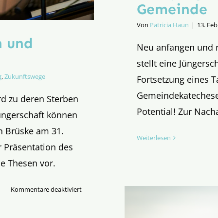
Gemeinde
Von
Patricia Haun
|
13. Feb
n und
Neu anfangen und n
stellt eine Jüngers
g
,
Zukunftswege
Fortsetzung eines Ta
Gemeindekatechese 
rd zu deren Sterben
Potential! Zur Nac
üngerschaft können
in Brüske am 31.
Weiterlesen
r Präsentation des
ne Thesen vor.
für
Kommentare deaktiviert
Sieben
Thesen