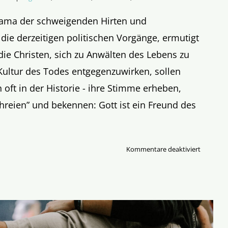
rama der schweigenden Hirten und
 die derzeitigen politischen Vorgänge, ermutigt
ie Christen, sich zu Anwälten des Lebens zu
ultur des Todes entgegenzuwirken, sollen
 oft in der Historie - ihre Stimme erheben,
chreien” und bekennen: Gott ist ein Freund des
für
Kommentare deaktiviert
Dann
reden
eben
die
Steine