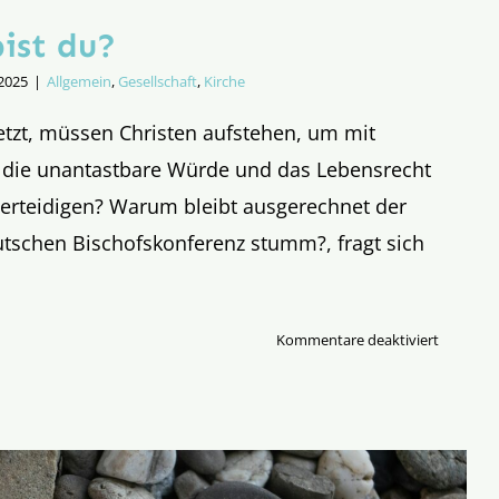
ist du?
 2025
|
Allgemein
,
Gesellschaft
,
Kirche
etzt, müssen Christen aufstehen, um mit
die unantastbare Würde und das Lebensrecht
verteidigen? Warum bleibt ausgerechnet der
utschen Bischofskonferenz stumm?, fragt sich
für
Kommentare deaktiviert
Georg,
wo
bist
du?