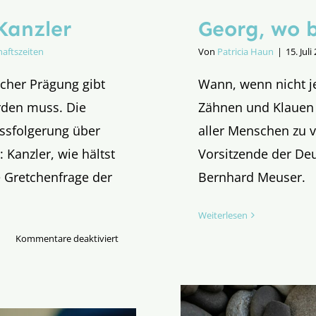
Kanzler
Georg, wo b
haftszeiten
Von
Patricia Haun
|
15. Juli
scher Prägung gibt
Wann, wenn nicht j
erden muss. Die
Zähnen und Klauen 
ussfolgerung über
aller Menschen zu 
: Kanzler, wie hältst
Vorsitzende der De
 Gretchenfrage der
Bernhard Meuser.
Weiterlesen
für
Kommentare deaktiviert
Die
Gretchenfrage
an
den