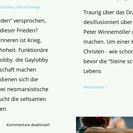
tszeiten
,
Zukunftswege
Traurig über das D
ieden“ versprochen,
desillusioniert über
 dieser Frieden?
Peter Winnemöller d
Inneren ist Krieg,
machen. Um einer K
oheit. Funktionäre
Christen - wie schon
lobby, die Gaylobby
bevor die “Steine s
lschaft machen
Lebens
dienen sich die
Weiterlesen
zwei neomarxistische
cht die seltsamen
en.
für
Kommentare deaktiviert
Erpressungs­