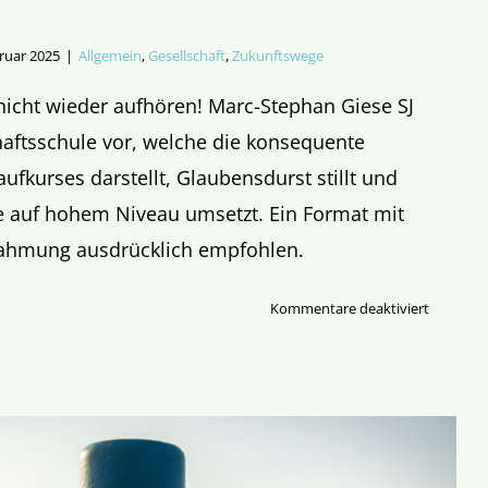
ruar 2025
|
Allgemein
,
Gesellschaft
,
Zukunftswege
icht wieder aufhören! Marc-Stephan Giese SJ
chaftsschule vor, welche die konsequente
ufkurses darstellt, Glaubensdurst stillt und
auf hohem Niveau umsetzt. Ein Format mit
hahmung ausdrücklich empfohlen.
für
Kommentare deaktiviert
Einfach
Nachfolg
Eine
Jüngersch
schule
in