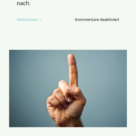
nach.
für
Weiterlesen
Kommentare deaktiviert
Priester
ohne
Berufung
aber
Theologe
mit
Leibnizpr