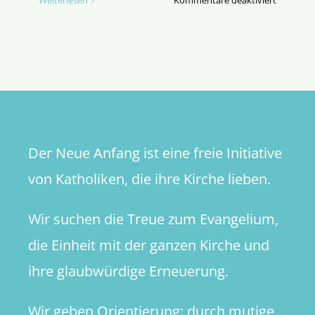
Weiterlesen
Kommentare deaktiviert
Berufen
als
Mann
oder
Frau
Der Neue Anfang ist eine freie Initiative
von Katholiken, die ihre Kirche lieben.
Wir suchen die Treue zum Evangelium,
die Einheit mit der ganzen Kirche und
ihre glaubwürdige Erneuerung.
Wir geben Orientierung: durch mutige