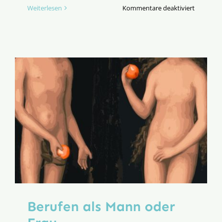
für
Weiterlesen
Kommentare deaktiviert
Seid
Frohbots
statt
Politik­
botschaft
Berufen als Mann oder