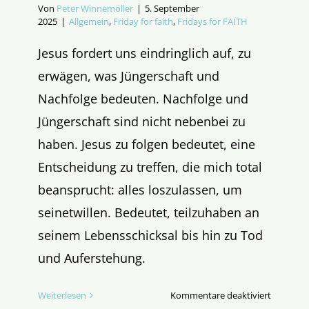
Von
Peter Winnemöller
|
5. September
2025
|
Allgemein
,
Friday for faith
,
Fridays for FAITH
Jesus fordert uns eindringlich auf, zu
erwägen, was Jüngerschaft und
Nachfolge bedeuten. Nachfolge und
Jüngerschaft sind nicht nebenbei zu
haben. Jesus zu folgen bedeutet, eine
Entscheidung zu treffen, die mich total
beansprucht: alles loszulassen, um
seinetwillen. Bedeutet, teilzuhaben an
seinem Lebensschicksal bis hin zu Tod
und Auferstehung.
für
Weiterlesen
Kommentare deaktiviert