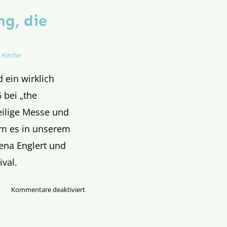
g, die
,
Kirche
 ein wirklich
 bei „the
eilige Messe und
um es in unserem
lena Englert und
val.
für
Kommentare deaktiviert
The
Tabernacle
–