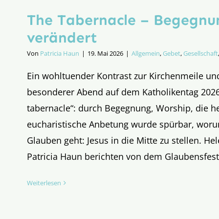
The Tabernacle – Begegnun
verändert
Von
Patricia Haun
|
19. Mai 2026
|
Allgemein
,
Gebet
,
Gesellschaft
Ein wohltuender Kontrast zur Kirchenmeile und
besonderer Abend auf dem Katholikentag 2026
tabernacle“: durch Begegnung, Worship, die h
eucharistische Anbetung wurde spürbar, wor
Glauben geht: Jesus in die Mitte zu stellen. He
Patricia Haun berichten von dem Glaubensfesti
Weiterlesen